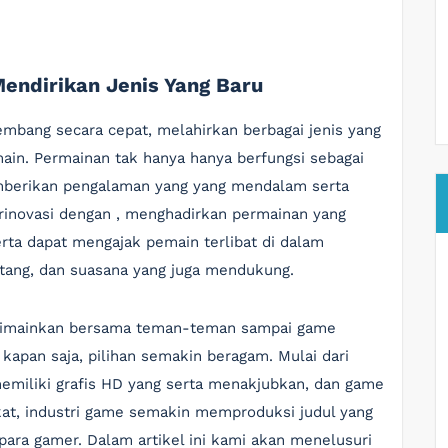
endirikan Jenis Yang Baru
embang secara cepat, melahirkan berbagai jenis yang
ain. Permainan tak hanya hanya berfungsi sebagai
mberikan pengalaman yang yang mendalam serta
novasi dengan , menghadirkan permainan yang
rta dapat mengajak pemain terlibat di dalam
ntang, dan suasana yang juga mendukung.
a dimainkan bersama teman-teman sampai game
a kapan saja, pilihan semakin beragam. Mulai dari
emiliki grafis HD yang serta menakjubkan, dan game
kat, industri game semakin memproduksi judul yang
 para gamer. Dalam artikel ini kami akan menelusuri