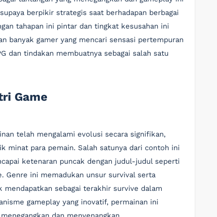
paya berpikir strategis saat berhadapan berbagai
gan tahapan ini pintar dan tingkat kesusahan ini
tian banyak gamer yang mencari sensasi pertempuran
 dan tindakan membuatnya sebagai salah satu
tri Game
inan telah mengalami evolusi secara signifikan,
k minat para pemain. Salah satunya dari contoh ini
capai ketenaran puncak dengan judul-judul seperti
e. Genre ini memadukan unsur survival serta
k mendapatkan sebagai terakhir survive dalam
nisme gameplay yang inovatif, permainan ini
ng menegangkan dan menyenangkan.