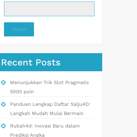
Search
Recent Posts
Menunjukkan Trik Slot Pragmatic
5000 poin
Panduan Lengkap Daftar Salju4D:
Langkah Mudah Mulai Bermain
Rubah4d: Inovasi Baru dalam
Prediksi Angka