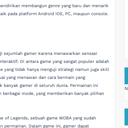
mendirikan membangun genre yang baru dan menarik
baik pada platform Android iOS, PC, maupun console.
bagi sejumlah gamer karena menawarkan sensasi
eraktif. Di antara game yang sangat populer adalah
 yang tidak hanya menguji strategi namun juga skill
isual yang menawan dan cara bermain yang
 banyak gamer di seluruh dunia. Permainan ini
N
n berbagai mode, yang memberikan banyak pilihan
ague of Legends, sebuah game MOBA yang sudah
an permainan. Dalam game ini, gamer dapat