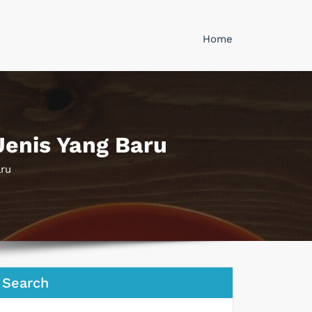
Home
Jenis Yang Baru
aru
Search