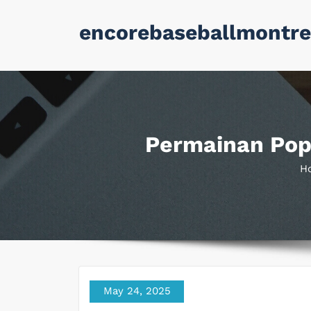
Skip
encorebaseballmontre
to
content
Permainan Popu
H
May 24, 2025