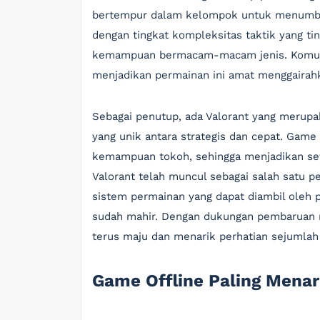
bertempur dalam kelompok untuk menumba
dengan tingkat kompleksitas taktik yang ti
kemampuan bermacam-macam jenis. Komunit
menjadikan permainan ini amat menggairah
Sebagai penutup, ada Valorant yang meru
yang unik antara strategis dan cepat. Ga
kemampuan tokoh, sehingga menjadikan seti
Valorant telah muncul sebagai salah satu p
sistem permainan yang dapat diambil oleh 
sudah mahir. Dengan dukungan pembaruan ru
terus maju dan menarik perhatian sejumla
Game Offline Paling Menar