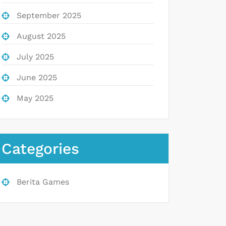
September 2025
August 2025
July 2025
June 2025
May 2025
Categories
Berita Games