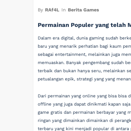
By
RAf4L
In
Berita Games
Permainan Populer yang telah M
Dalam era digital, dunia gaming sudah berk
baru yang menarik perhatian bagi kaum pem
sebagai entertainment, melainkan juga me
memuaskan. Banyak pengembang sudah beri
terbaik dan bukan hanya seru, melainkan se
petualangan epik, strategi yang yang mena
Dari permainan yang online yang bisa bis
offline yang juga dapat dinikmati kapan saj
game gratis dan permainan berbayar yang m
ringan yang dimainkan dimainkan di perang
terbaru yang kini menjadi popular di antara