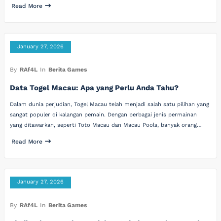
Read More
January 27, 2026
By
RAf4L
In
Berita Games
Data Togel Macau: Apa yang Perlu Anda Tahu?
Dalam dunia perjudian, Togel Macau telah menjadi salah satu pilihan yang
sangat populer di kalangan pemain. Dengan berbagai jenis permainan
yang ditawarkan, seperti Toto Macau dan Macau Pools, banyak orang…
Read More
January 27, 2026
By
RAf4L
In
Berita Games