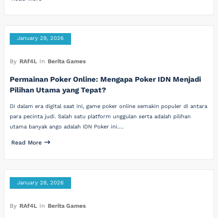
January 29, 2026
By
RAf4L
In
Berita Games
Permainan Poker Online: Mengapa Poker IDN Menjadi
Pilihan Utama yang Tepat?
Di dalam era digital saat ini, game poker online semakin populer di antara
para pecinta judi. Salah satu platform unggulan serta adalah pilihan
utama banyak ango adalah IDN Poker ini.…
Read More
January 28, 2026
By
RAf4L
In
Berita Games