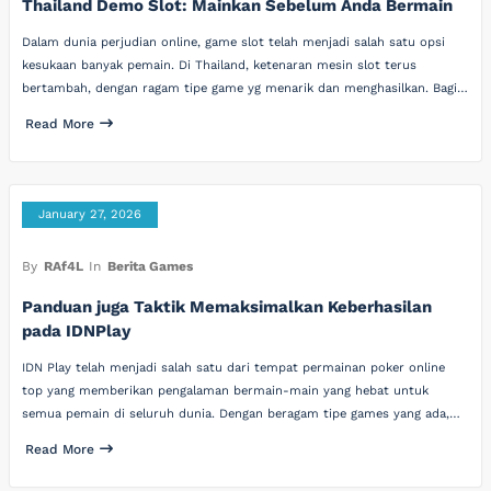
Thailand Demo Slot: Mainkan Sebelum Anda Bermain
Dalam dunia perjudian online, game slot telah menjadi salah satu opsi
kesukaan banyak pemain. Di Thailand, ketenaran mesin slot terus
bertambah, dengan ragam tipe game yg menarik dan menghasilkan. Bagi…
Read More
January 27, 2026
By
RAf4L
In
Berita Games
Panduan juga Taktik Memaksimalkan Keberhasilan
pada IDNPlay
IDN Play telah menjadi salah satu dari tempat permainan poker online
top yang memberikan pengalaman bermain-main yang hebat untuk
semua pemain di seluruh dunia. Dengan beragam tipe games yang ada,…
Read More