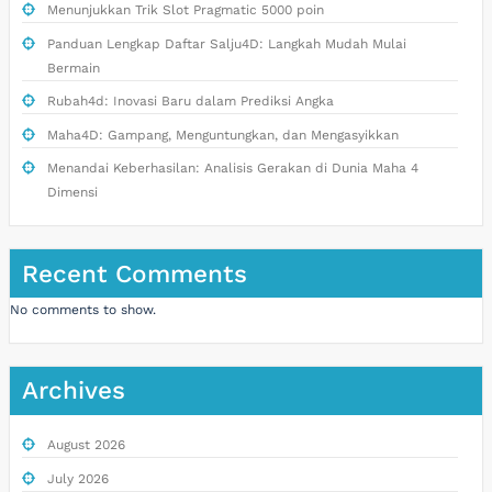
Menunjukkan Trik Slot Pragmatic 5000 poin
Panduan Lengkap Daftar Salju4D: Langkah Mudah Mulai
Bermain
Rubah4d: Inovasi Baru dalam Prediksi Angka
Maha4D: Gampang, Menguntungkan, dan Mengasyikkan
Menandai Keberhasilan: Analisis Gerakan di Dunia Maha 4
Dimensi
Recent Comments
No comments to show.
Archives
August 2026
July 2026