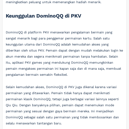
meningkatkan peluang untuk memenangkan hadiah menarik.
Keunggulan DominoQQ di PKV
DominoQQ di platform PKV menawarkan pengalaman bermain yang
sangat menarik bagi para penggemar permainan kartu. Salah satu
keunggulan utama dari DominoQQ adalah kemudahan akses yang
diberikan oleh situs PKV. Pemain dapat dengan mudah melakukan login ke
akun mereka dan segera menikmati permainan tanpa hambatan. Selain
itu, aplikasi PKV games yang mendukung DominoQQ memungkinkan
pemain mengakses permainan ini kapan saja dan di mana saja, membuat
pengalaman bermain semakin fleksibel.
Selain kemudahan akses, DominoQQ di PKV juga dikenal karena variasi
permainan yang ditawarkan. Pemain tidak hanya dapat menikmati
permainan klasik DominoQQ, tetapi juga berbagai variasi lainnya seperti
Qiu Qiu. Dengan banyaknya pilihan, pemain dapat menemukan mode
permainan yang sesuai dengan gaya bermain mereka. Ini menjadikan
DominoQQ sebagai salah satu permainan yang tidak membosankan dan
selalu menawarkan tantangan baru.