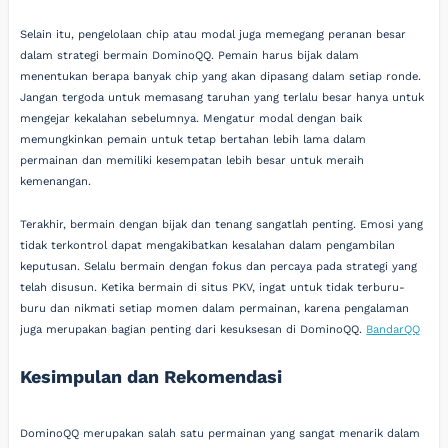
Selain itu, pengelolaan chip atau modal juga memegang peranan besar
dalam strategi bermain DominoQQ. Pemain harus bijak dalam
menentukan berapa banyak chip yang akan dipasang dalam setiap ronde.
Jangan tergoda untuk memasang taruhan yang terlalu besar hanya untuk
mengejar kekalahan sebelumnya. Mengatur modal dengan baik
memungkinkan pemain untuk tetap bertahan lebih lama dalam
permainan dan memiliki kesempatan lebih besar untuk meraih
kemenangan.
Terakhir, bermain dengan bijak dan tenang sangatlah penting. Emosi yang
tidak terkontrol dapat mengakibatkan kesalahan dalam pengambilan
keputusan. Selalu bermain dengan fokus dan percaya pada strategi yang
telah disusun. Ketika bermain di situs PKV, ingat untuk tidak terburu-
buru dan nikmati setiap momen dalam permainan, karena pengalaman
juga merupakan bagian penting dari kesuksesan di DominoQQ.
BandarQQ
Kesimpulan dan Rekomendasi
DominoQQ merupakan salah satu permainan yang sangat menarik dalam