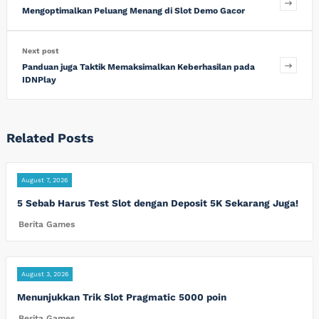
Mengoptimalkan Peluang Menang di Slot Demo Gacor
Next post
Panduan juga Taktik Memaksimalkan Keberhasilan pada
IDNPlay
Related Posts
August 7, 2026
5 Sebab Harus Test Slot dengan Deposit 5K Sekarang Juga!
Berita Games
August 3, 2026
Menunjukkan Trik Slot Pragmatic 5000 poin
Berita Games