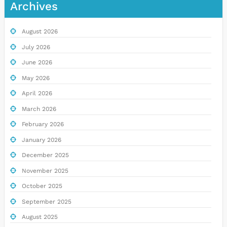
Archives
August 2026
July 2026
June 2026
May 2026
April 2026
March 2026
February 2026
January 2026
December 2025
November 2025
October 2025
September 2025
August 2025