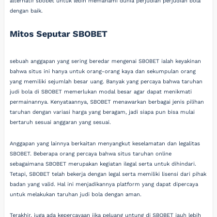
alternatif sbobet untuk lebih memahami dunia perjudian perjudian bola
dengan baik.
Mitos Seputar SBOBET
sebuah anggapan yang sering beredar mengenai SBOBET ialah keyakinan
bahwa situs ini hanya untuk orang-orang kaya dan sekumpulan orang
yang memiliki sejumlah besar uang. Banyak yang percaya bahwa taruhan
judi bola di SBOBET memerlukan modal besar agar dapat menikmati
permainannya. Kenyataannya, SBOBET menawarkan berbagai jenis pilihan
taruhan dengan variasi harga yang beragam, jadi siapa pun bisa mulai
bertaruh sesuai anggaran yang sesuai.
Anggapan yang lainnya berkaitan menyangkut keselamatan dan legalitas
SBOBET. Beberapa orang percaya bahwa situs taruhan online
sebagaimana SBOBET merupakan kegiatan ilegal serta untuk dihindari.
Tetapi, SBOBET telah bekerja dengan legal serta memiliki lisensi dari pihak
badan yang valid. Hal ini menjadikannya platform yang dapat dipercaya
untuk melakukan taruhan judi bola dengan aman.
Terakhir, juga ada kepercayaan jika peluang untung di SBOBET jauh lebih