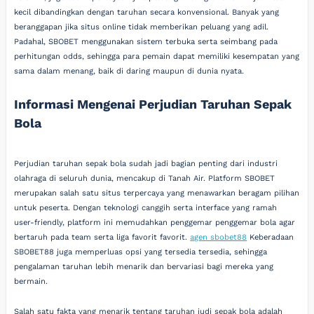
kecil dibandingkan dengan taruhan secara konvensional. Banyak yang
beranggapan jika situs online tidak memberikan peluang yang adil.
Padahal, SBOBET menggunakan sistem terbuka serta seimbang pada
perhitungan odds, sehingga para pemain dapat memiliki kesempatan yang
sama dalam menang, baik di daring maupun di dunia nyata.
Informasi Mengenai Perjudian Taruhan Sepak
Bola
Perjudian taruhan sepak bola sudah jadi bagian penting dari industri
olahraga di seluruh dunia, mencakup di Tanah Air. Platform SBOBET
merupakan salah satu situs terpercaya yang menawarkan beragam pilihan
untuk peserta. Dengan teknologi canggih serta interface yang ramah
user-friendly, platform ini memudahkan penggemar penggemar bola agar
bertaruh pada team serta liga favorit favorit.
agen sbobet88
Keberadaan
SBOBET88 juga memperluas opsi yang tersedia tersedia, sehingga
pengalaman taruhan lebih menarik dan bervariasi bagi mereka yang
bermain.
Salah satu fakta yang menarik tentang taruhan judi sepak bola adalah