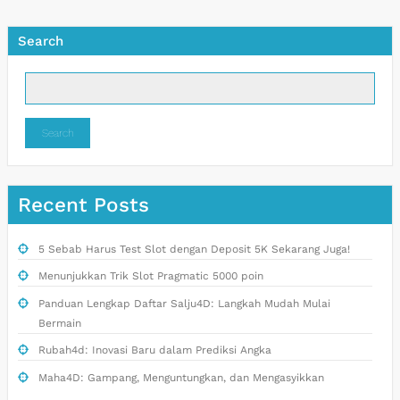
Search
Search
Recent Posts
5 Sebab Harus Test Slot dengan Deposit 5K Sekarang Juga!
Menunjukkan Trik Slot Pragmatic 5000 poin
Panduan Lengkap Daftar Salju4D: Langkah Mudah Mulai
Bermain
Rubah4d: Inovasi Baru dalam Prediksi Angka
Maha4D: Gampang, Menguntungkan, dan Mengasyikkan