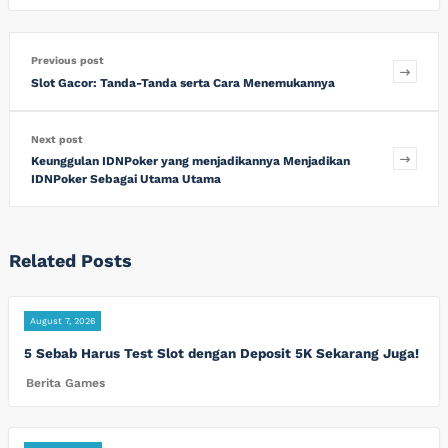
Previous post
Slot Gacor: Tanda-Tanda serta Cara Menemukannya
Next post
Keunggulan IDNPoker yang menjadikannya Menjadikan
IDNPoker Sebagai Utama Utama
Related Posts
August 7, 2026
5 Sebab Harus Test Slot dengan Deposit 5K Sekarang Juga!
Berita Games