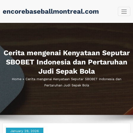
Skip
encorebaseballmontreal.com
to
content
Cerita mengenai Kenyataan Seputar
SBOBET Indonesia dan Pertaruhan
Judi Sepak Bola
Home
»
Cerita mengenai Kenyataan Seputar SBOBET Indonesia dan
Pertaruhan Judi Sepak Bola
January 29, 2026