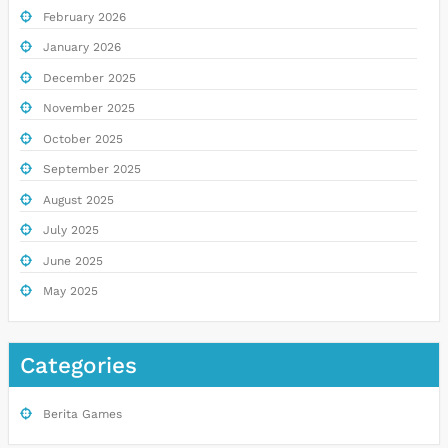
February 2026
January 2026
December 2025
November 2025
October 2025
September 2025
August 2025
July 2025
June 2025
May 2025
Categories
Berita Games