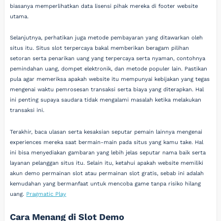
biasanya memperlihatkan data lisensi pihak mereka di footer website
utama.
Selanjutnya, perhatikan juga metode pembayaran yang ditawarkan oleh
situs itu. Situs slot terpercaya bakal memberikan beragam pilihan
setoran serta penarikan uang yang terpercaya serta nyaman, contohnya
pemindahan uang, dompet elektronik, dan metode populer lain. Pastikan
pula agar memeriksa apakah website itu mempunyai kebijakan yang tegas
mengenai waktu pemrosesan transaksi serta biaya yang diterapkan. Hal
ini penting supaya saudara tidak mengalami masalah ketika melakukan
transaksi ini.
Terakhir, baca ulasan serta kesaksian seputar pemain lainnya mengenai
experiences mereka saat bermain-main pada situs yang kamu take. Hal
ini bisa menyediakan gambaran yang lebih jelas seputar nama baik serta
layanan pelanggan situs itu. Selain itu, ketahui apakah website memiliki
akun demo permainan slot atau permainan slot gratis, sebab ini adalah
kemudahan yang bermanfaat untuk mencoba game tanpa risiko hilang
uang.
Pragmatic Play
Cara Menang di Slot Demo