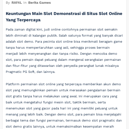
By
RAf4L
In
Berita Games
Keuntungan Main Slot Demonstrasi di Situs Slot Online
Yang Terpercaya
Pada zaman digital kini, judi online contohnya permainan slot semakin
lebih diminati di kalangan publik. Salah satunya format yang banyak dicari
adalah slot demo. Para pecinta slot online bisa menikmati beragam game
tanpa harus mempertaruhkan uang asli, sehingga proses bermain
menjadi lebih menyenangkan dan tanpa risiko. Dengan mencoba demo
slot, para pemain dapat peluang dalam mengenal serangkaian permainan
dan fitur-fitur yang ditawarkan oleh penyedia perangkat lunak misalnya
Pragmatic PG Soft, dan lainnya.
Platform permainan slot online yang terpercaya memberikan akun demo
slot yang memungkinkan pemain untuk merasakan pengalaman bermain
slot gratis tanpa harus melakukan uang awal. Ini merupakan cara yang
baik untuk mengetahui fungsi mesin slot, taktik bermain, serta
menemukan slot yang gacor pada hari ini yang memiliki peluang untuk
menang yang lebih baik. Dengan demo slot, para pemain bisa menjelajahi
berbagai tema dan fungsi permainan, termasuk demo slot pragmatic dan
slot demo gratis lainnya, untuk memaksimalkan kesempatan meraih