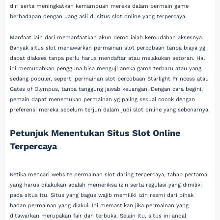
diri serta meningkatkan kemampuan mereka dalam bermain game
berhadapan dengan uang asli di situs slot online yang terpercaya.
Manfaat lain dari memanfaatkan akun demo ialah kemudahan aksesnya.
Banyak situs slot menawarkan permainan slot percobaan tanpa biaya yg
dapat diakses tanpa perlu harus mendaftar atau melakukan setoran. Hal
ini memudahkan pengguna bisa menguji aneka game terbaru atau yang
sedang populer, seperti permainan slot percobaan Starlight Princess atau
Gates of Olympus, tanpa tanggung jawab keuangan. Dengan cara begini,
pemain dapat menemukan permainan yg paling sesuai cocok dengan
preferensi mereka sebelum terjun dalam judi slot online yang sebenarnya.
Petunjuk Menentukan Situs Slot Online
Terpercaya
Ketika mencari website permainan slot daring terpercaya, tahap pertama
yang harus dilakukan adalah memeriksa izin serta regulasi yang dimiliki
pada situs itu. Situs yang bagus wajib memiliki izin resmi dari pihak
badan permainan yang diakui. Ini memastikan jika permainan yang
ditawarkan merupakan fair dan terbuka. Selain itu, situs ini andal