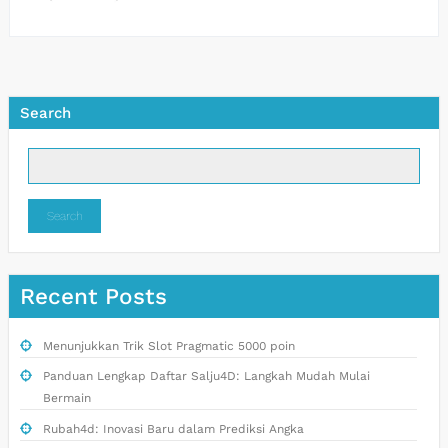
Search
Search
Recent Posts
Menunjukkan Trik Slot Pragmatic 5000 poin
Panduan Lengkap Daftar Salju4D: Langkah Mudah Mulai
Bermain
Rubah4d: Inovasi Baru dalam Prediksi Angka