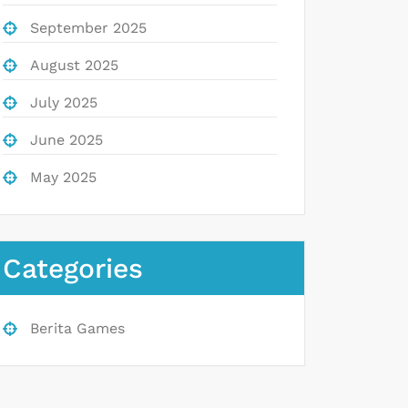
September 2025
August 2025
July 2025
June 2025
May 2025
Categories
Berita Games