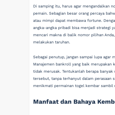
Di samping itu, harus agar mengandalkan n
pemain. Sebagian besar orang percaya bahwa
atau mimpi dapat membawa fortune. Denga
angka-angka pribadi bisa menjadi strategi 
mencari makna di balik nomor pilihan Anda,
melakukan taruhan.
Sebagai penutup, jangan sampai lupa agar 
Manajemen bankroll yang baik merupakan k
tidak merusak. Tentukanlah berapa banyak 
tersebut, tanpa terhanyut dalam perasaan s
menikmati permainan togel kembar sambil m
Manfaat dan Bahaya Kemba