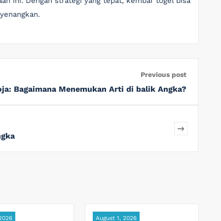
an ini. Dengan strategi yang tepat, kembar togel bisa
yenangkan.
Previous post
ja: Bagaimana Menemukan Arti di balik Angka?
ngka
 2026
August 1, 2026