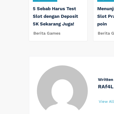
5 Sebab Harus Test
Menunj
Slot dengan Deposit
Slot P
5K Sekarang Juga!
poin
Berita Games
Berita 
Written
RAf4L
View Al