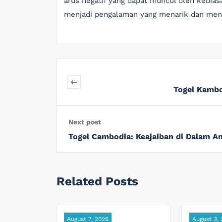
arus negatif yang dapat muncul oleh kebiasa
menjadi pengalaman yang menarik dan men
Togel Kambo
Next post
Togel Cambodia: Keajaiban di Dalam A
Related Posts
August 7, 2026
August 3,