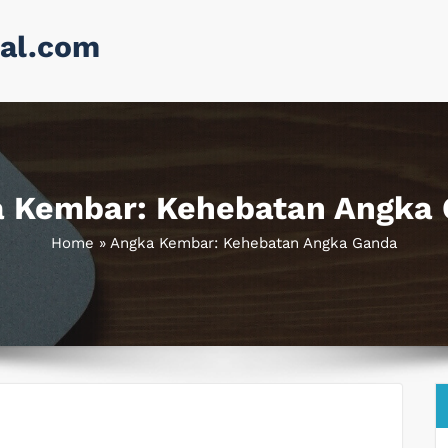
al.com
 Kembar: Kehebatan Angka
Home
»
Angka Kembar: Kehebatan Angka Ganda