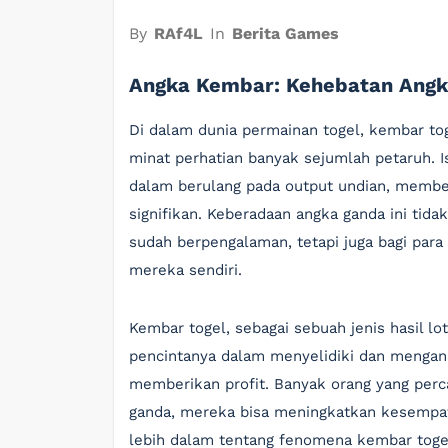
By
RAf4L
In
Berita Games
Angka Kembar: Kehebatan Ang
Di dalam dunia permainan togel, kembar to
minat perhatian banyak sejumlah petaruh. 
dalam berulang pada output undian, membe
signifikan. Keberadaan angka ganda ini tidak
sudah berpengalaman, tetapi juga bagi pa
mereka sendiri.
Kembar togel, sebagai sebuah jenis hasil l
pencintanya dalam menyelidiki dan mengan
memberikan profit. Banyak orang yang per
ganda, mereka bisa meningkatkan kesempat
lebih dalam tentang fenomena kembar toge