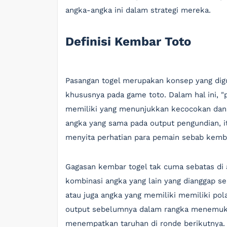
angka-angka ini dalam strategi mereka.
Definisi Kembar Toto
Pasangan togel merupakan konsep yang digu
khususnya pada game toto. Dalam hal ini, 
memiliki yang menunjukkan kecocokan dan 
angka yang sama pada output pengundian, i
menyita perhatian para pemain sebab kemba
Gagasan kembar togel tak cuma sebatas di a
kombinasi angka yang lain yang dianggap se
atau juga angka yang memiliki memiliki p
output sebelumnya dalam rangka menemuka
menempatkan taruhan di ronde berikutnya.