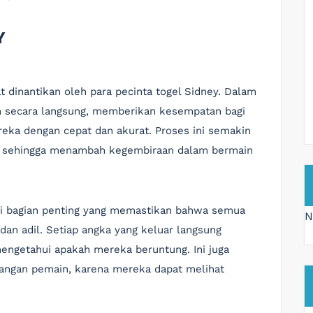
Y
 dinantikan oleh para pecinta togel Sidney. Dalam
kan secara langsung, memberikan kesempatan bagi
eka dengan cepat dan akurat. Proses ini semakin
e, sehingga menambah kegembiraan dalam bermain
di bagian penting yang memastikan bahwa semua
N
an adil. Setiap angka yang keluar langsung
mengetahui apakah mereka beruntung. Ini juga
angan pemain, karena mereka dapat melihat