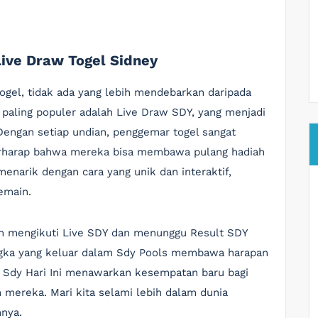
ive Draw Togel Sidney
togel, tidak ada yang lebih mendebarkan daripada
g paling populer adalah Live Draw SDY, yang menjadi
Dengan setiap undian, penggemar togel sangat
erharap bahwa mereka bisa membawa pulang hadiah
narik dengan cara yang unik dan interaktif,
emain.
n mengikuti Live SDY dan menunggu Result SDY
angka yang keluar dalam Sdy Pools membawa harapan
i, Sdy Hari Ini menawarkan kesempatan baru bagi
mereka. Mari kita selami lebih dalam dunia
nya.