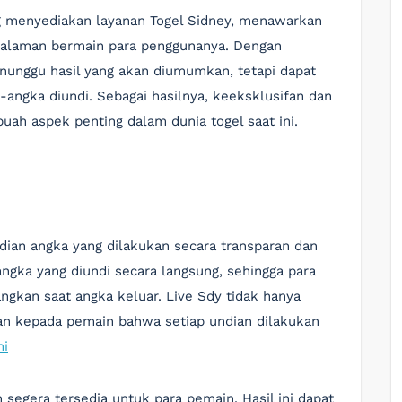
ng menyediakan layanan Togel Sidney, menawarkan
ngalaman bermain para penggunanya. Dengan
nunggu hasil yang akan diumumkan, tetapi dapat
angka diundi. Sebagai hasilnya, keeksklusifan dan
uah aspek penting dalam dunia togel saat ini.
dian angka yang dilakukan secara transparan dan
ngka yang diundi secara langsung, sehingga para
kan saat angka keluar. Live Sdy tidak hanya
an kepada pemain bahwa setiap undian dilakukan
ni
 segera tersedia untuk para pemain. Hasil ini dapat