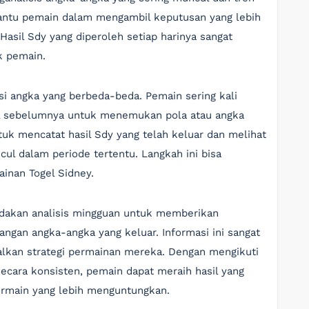
mbantu pemain dalam mengambil keputusan yang lebih
 Hasil Sdy yang diperoleh setiap harinya sangat
k pemain.
i angka yang berbeda-beda. Pemain sering kali
il sebelumnya untuk menemukan pola atau angka
tuk mencatat hasil Sdy yang telah keluar dan melihat
ul dalam periode tertentu. Langkah ini bisa
inan Togel Sidney.
gadakan analisis mingguan untuk memberikan
ngan angka-angka yang keluar. Informasi ini sangat
alkan strategi permainan mereka. Dengan mengikuti
cara konsisten, pemain dapat meraih hasil yang
rmain yang lebih menguntungkan.