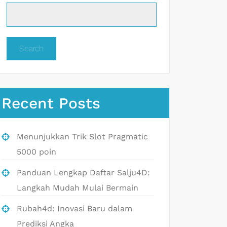
Search
Recent Posts
Menunjukkan Trik Slot Pragmatic
5000 poin
Panduan Lengkap Daftar Salju4D:
Langkah Mudah Mulai Bermain
Rubah4d: Inovasi Baru dalam
Prediksi Angka