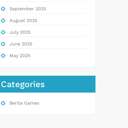
September 2025
August 2025
July 2025
June 2025
May 2025
Categories
Berita Games