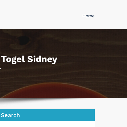
Home
 Togel Sidney
y
Search