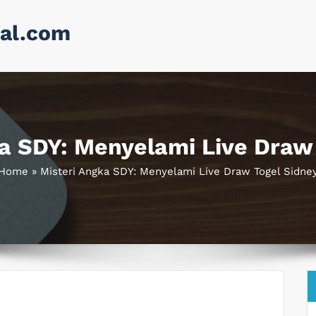
al.com
a SDY: Menyelami Live Draw
Home
»
Misteri Angka SDY: Menyelami Live Draw Togel Sidne