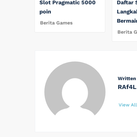
Slot Pragmatic 5000
Daftar 
poin
Langka
Bermai
Berita Games
Berita 
Written
RAf4L
View Al