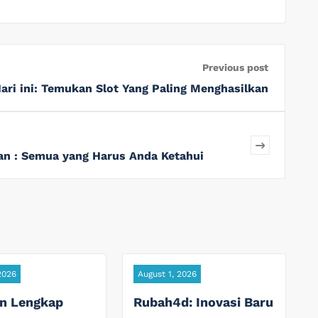
Previous post
ari ini: Temukan Slot Yang Paling Menghasilkan
ran : Semua yang Harus Anda Ketahui
2026
August 1, 2026
n Lengkap
Rubah4d: Inovasi Baru