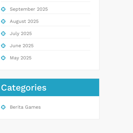
September 2025
August 2025
July 2025
June 2025
May 2025
Categories
Berita Games