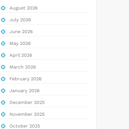
August 2026
July 2026
June 2026
May 2026
April 2026
March 2026
February 2026
January 2026
December 2025
November 2025
October 2025