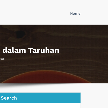
Home
k dalam Taruhan
han
Search