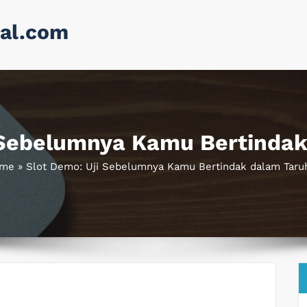
al.com
 Sebelumnya Kamu Bertinda
me
»
Slot Demo: Uji Sebelumnya Kamu Bertindak dalam Taru