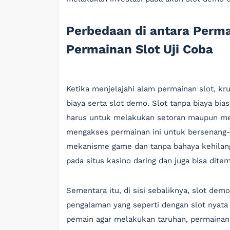
Perbedaan di antara Perma
Permainan Slot Uji Coba
Ketika menjelajahi alam permainan slot, kr
biaya serta slot demo. Slot tanpa biaya b
harus untuk melakukan setoran maupun mel
mengakses permainan ini untuk bersenang-
mekanisme game dan tanpa bahaya kehilang
pada situs kasino daring dan juga bisa dit
Sementara itu, di sisi sebaliknya, slot de
pengalaman yang seperti dengan slot nyata
pemain agar melakukan taruhan, permaina