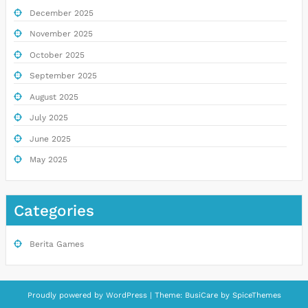
December 2025
November 2025
October 2025
September 2025
August 2025
July 2025
June 2025
May 2025
Categories
Berita Games
Proudly powered by
WordPress
| Theme:
BusiCare
by
SpiceThemes