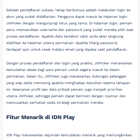
Setelah pendaftaran sukses, tahap berikutnya adalah melakukan login ke
akun yang sudah didaftarkan. Pengguna dapat masuk ke halaman login
JWPoker dengan mengunjungi situs yang sama. Di halaman login, pemain
perlu memasukkan username dan password yang sudah mereka pilih saat
proses pendaftaran. Apabila data tersebut valid, anda akan langsung
dialihkan ke halaman utama permainan. Apabila hilang password,
terdapat opsi untuk reset melalui email yang dipakai saat pendaftaran.
Dengan proses pendaftaran dan login yang praktis, JWPoker menawarkan
kemudahan akses bagi para pemain untuk segera masuk ke dalam
permainan. Selain itu, JWPoker juga menawarkan dukungan pelanggan
yang siap sedia menolong apabila menghadapi kesulitan selama tahapan
ini. Keamanan profil dan data pribadi pemain juga menjadi prioritas
utama JWPoker, sehingga pemain dapat bermain dengan nyaman dan
memusatkan perhatian pada strategi permainan mereka.
Fitur Menarik di IDN Play
IDN Play menawarkan sejumlah kemudahan menarik yang memungkinkan