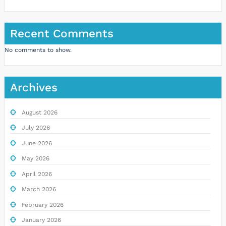
Recent Comments
No comments to show.
Archives
August 2026
July 2026
June 2026
May 2026
April 2026
March 2026
February 2026
January 2026