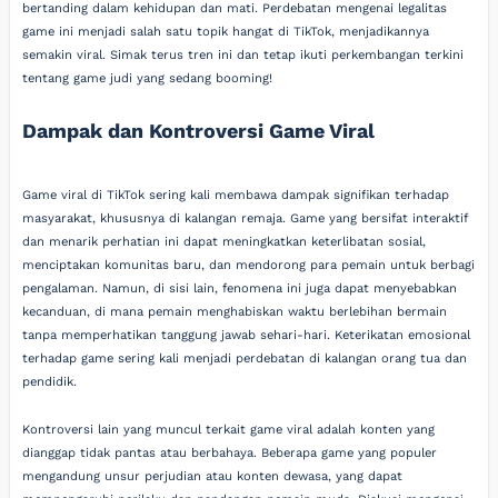
bertanding dalam kehidupan dan mati. Perdebatan mengenai legalitas
game ini menjadi salah satu topik hangat di TikTok, menjadikannya
semakin viral. Simak terus tren ini dan tetap ikuti perkembangan terkini
tentang game judi yang sedang booming!
Dampak dan Kontroversi Game Viral
Game viral di TikTok sering kali membawa dampak signifikan terhadap
masyarakat, khususnya di kalangan remaja. Game yang bersifat interaktif
dan menarik perhatian ini dapat meningkatkan keterlibatan sosial,
menciptakan komunitas baru, dan mendorong para pemain untuk berbagi
pengalaman. Namun, di sisi lain, fenomena ini juga dapat menyebabkan
kecanduan, di mana pemain menghabiskan waktu berlebihan bermain
tanpa memperhatikan tanggung jawab sehari-hari. Keterikatan emosional
terhadap game sering kali menjadi perdebatan di kalangan orang tua dan
pendidik.
Kontroversi lain yang muncul terkait game viral adalah konten yang
dianggap tidak pantas atau berbahaya. Beberapa game yang populer
mengandung unsur perjudian atau konten dewasa, yang dapat