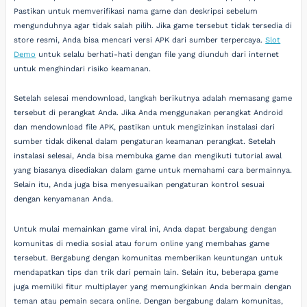
Pastikan untuk memverifikasi nama game dan deskripsi sebelum
mengunduhnya agar tidak salah pilih. Jika game tersebut tidak tersedia di
store resmi, Anda bisa mencari versi APK dari sumber terpercaya.
Slot
Demo
untuk selalu berhati-hati dengan file yang diunduh dari internet
untuk menghindari risiko keamanan.
Setelah selesai mendownload, langkah berikutnya adalah memasang game
tersebut di perangkat Anda. Jika Anda menggunakan perangkat Android
dan mendownload file APK, pastikan untuk mengizinkan instalasi dari
sumber tidak dikenal dalam pengaturan keamanan perangkat. Setelah
instalasi selesai, Anda bisa membuka game dan mengikuti tutorial awal
yang biasanya disediakan dalam game untuk memahami cara bermainnya.
Selain itu, Anda juga bisa menyesuaikan pengaturan kontrol sesuai
dengan kenyamanan Anda.
Untuk mulai memainkan game viral ini, Anda dapat bergabung dengan
komunitas di media sosial atau forum online yang membahas game
tersebut. Bergabung dengan komunitas memberikan keuntungan untuk
mendapatkan tips dan trik dari pemain lain. Selain itu, beberapa game
juga memiliki fitur multiplayer yang memungkinkan Anda bermain dengan
teman atau pemain secara online. Dengan bergabung dalam komunitas,