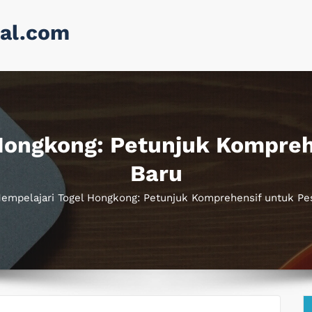
al.com
Hongkong: Petunjuk Kompreh
Baru
empelajari Togel Hongkong: Petunjuk Komprehensif untuk Pe