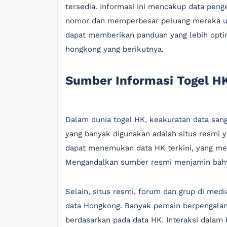
tersedia. Informasi ini mencakup data peng
nomor dan memperbesar peluang mereka un
dapat memberikan panduan yang lebih opti
hongkong yang berikutnya.
Sumber Informasi Togel H
Dalam dunia togel HK, keakuratan data sang
yang banyak digunakan adalah situs resmi y
dapat menemukan data HK terkini, yang men
Mengandalkan sumber resmi menjamin bahwa
Selain, situs resmi, forum dan grup di media
data Hongkong. Banyak pemain berpengalam
berdasarkan pada data HK. Interaksi dala