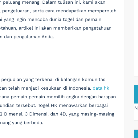
peluang menang. Dalam tulisan ini, kami akan
l pengeluaran, serta cara mendapatkan memperoleh
ai yang ingin mencoba dunia togel dan pemain
ahuan, artikel ini akan memberikan pengetahuan
n dan pengalaman Anda.
perjudian yang terkenal di kalangan komunitas.
dan telah menjadi kesukaan di Indonesia.
data hk
i mana pemain pemain memilih angka dengan harapan
l undian tersebut. Togel HK menawarkan berbagai
N
a 2 Dimensi, 3 Dimensi, dan 4D, yang masing-masing
nang yang berbeda.