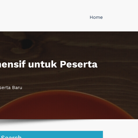
Home
ensif untuk Peserta
serta Baru
Search