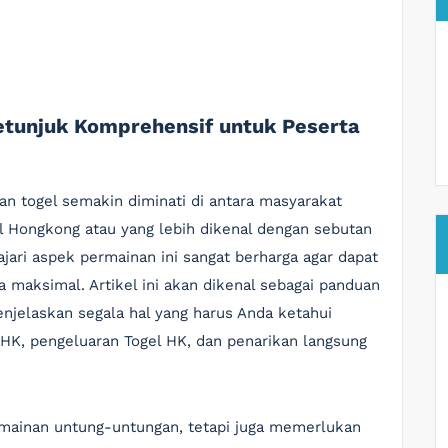
etunjuk Komprehensif untuk Peserta
an togel semakin diminati di antara masyarakat
l Hongkong atau yang lebih dikenal dengan sebutan
ari aspek permainan ini sangat berharga agar dapat
maksimal. Artikel ini akan dikenal sebagai panduan
jelaskan segala hal yang harus Anda ketahui
 HK, pengeluaran Togel HK, dan penarikan langsung
mainan untung-untungan, tetapi juga memerlukan