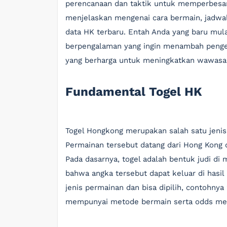
perencanaan dan taktik untuk memperbesar 
menjelaskan mengenai cara bermain, jadwa
data HK terbaru. Entah Anda yang baru mul
berpengalaman yang ingin menambah penget
yang berharga untuk meningkatkan wawasa
Fundamental Togel HK
Togel Hongkong merupakan salah satu jenis 
Permainan tersebut datang dari Hong Kong 
Pada dasarnya, togel adalah bentuk judi d
bahwa angka tersebut dapat keluar di hasi
jenis permainan dan bisa dipilih, contohny
mempunyai metode bermain serta odds me