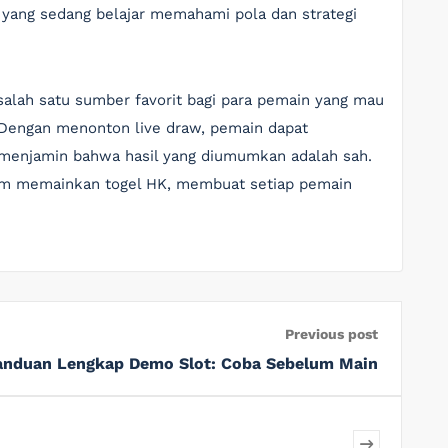
 yang sedang belajar memahami pola dan strategi
salah satu sumber favorit bagi para pemain yang mau
 Dengan menonton live draw, pemain dapat
enjamin bahwa hasil yang diumumkan adalah sah.
lam memainkan togel HK, membuat setiap pemain
Previous post
anduan Lengkap Demo Slot: Coba Sebelum Main