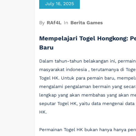
July 16, 2025
By
RAf4L
In
Berita Games
Mempelajari Togel Hongkong: P
Baru
Dalam tahun-tahun belakangan ini, permain
masyarakat indonesia , terutamanya di Toge
Togel HK. Untuk para pemain baru, mempelaj
mengalami pengalaman bermain yang secara 
lengkap yang akan membahas yang akan men
seputar Togel HK, yaitu data mengenai data
HK.
Permainan Togel HK bukan hanya hanya per