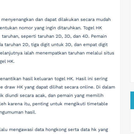
g menyenangkan dan dapat dilakukan secara mudah
entukan nomor yang ingin ditaruhkan. Togel HK
taruhan, seperti taruhan 2D, 3D, dan 4D. Pemain
 taruhan 2D, tiga digit untuk 3D, dan empat digit
elanjutnya ialah menempatkan taruhan melalui situs
gel HK.
nantikan hasil keluaran togel HK. Hasil ini sering
 draw HK yang dapat dilihat secara online. Di dalam
ik diundi secara acak, dan pemain yang memilih
h karena itu, penting untuk mengikuti timetable
engumuman hasil.
elalu mengawasi data hongkong serta data hk yang