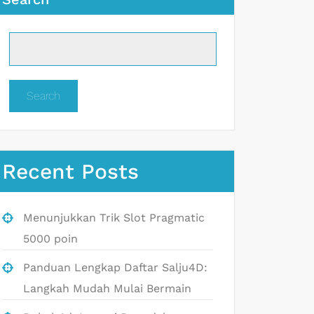
Search
Recent Posts
Menunjukkan Trik Slot Pragmatic
5000 poin
Panduan Lengkap Daftar Salju4D:
Langkah Mudah Mulai Bermain