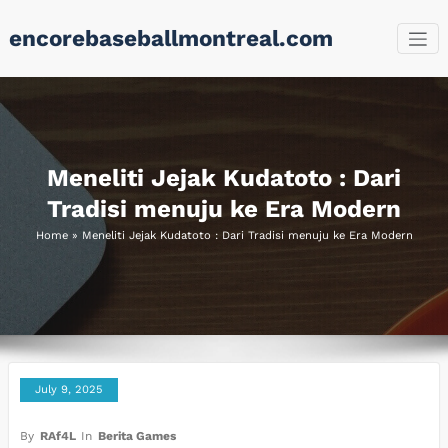
Skip
encorebaseballmontreal.com
to
content
Meneliti Jejak Kudatoto : Dari
Tradisi menuju ke Era Modern
Home
»
Meneliti Jejak Kudatoto : Dari Tradisi menuju ke Era Modern
July 9, 2025
By
RAf4L
In
Berita Games