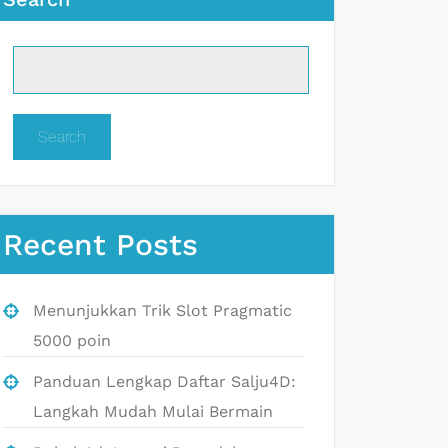
Search
Recent Posts
Menunjukkan Trik Slot Pragmatic
5000 poin
Panduan Lengkap Daftar Salju4D:
Langkah Mudah Mulai Bermain