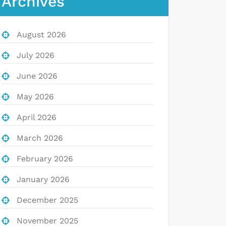
Archives
August 2026
July 2026
June 2026
May 2026
April 2026
March 2026
February 2026
January 2026
December 2025
November 2025