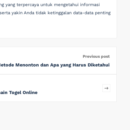
ing yang terpercaya untuk mengetahui informasi
serta yakin Anda tidak ketinggalan data-data penting
Previous post
Metode Menonton dan Apa yang Harus Diketahui
in Togel Online