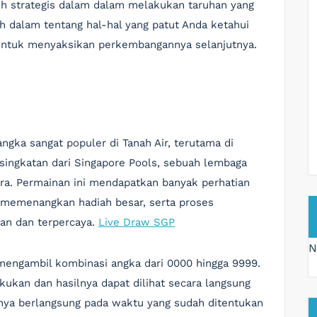
ebih strategis dalam dalam melakukan taruhan yang
bih dalam tentang hal-hal yang patut Anda ketahui
 untuk menyaksikan perkembangannya selanjutnya.
ngka sangat populer di Tanah Air, terutama di
singkatan dari Singapore Pools, sebuah lembaga
ura. Permainan ini mendapatkan banyak perhatian
memenangkan hadiah besar, serta proses
ran dan terpercaya.
Live Draw SGP
N
mengambil kombinasi angka dari 0000 hingga 9999.
akukan dan hasilnya dapat dilihat secara langsung
anya berlangsung pada waktu yang sudah ditentukan