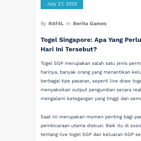
July 27, 2025
By
RAf4L
In
Berita Games
Togel Singapore: Apa Yang Perl
Hari Ini Tersebut?
Togel SGP merupakan salah satu jenis permai
harinya, banyak orang yang menantikan kelu
berbagai tipe pasaran, seperti live draw 
menyaksikan output pengundian secara real-
mengalami ketegangan yang tinggi dan sem
Saat ini merupakan momen penting bagi para
pembicaraan utama diskusi. Baik itu di sos
tentang live togel SGP dan keluaran SGP se