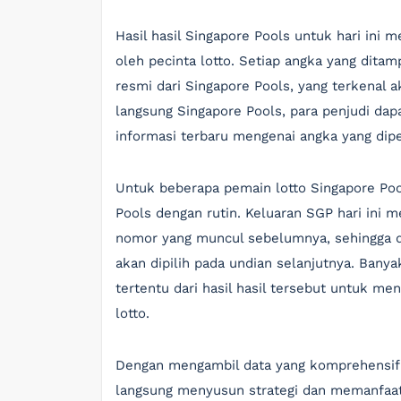
Hasil hasil Singapore Pools untuk hari ini m
oleh pecinta lotto. Setiap angka yang ditam
resmi dari Singapore Pools, yang terkenal 
langsung Singapore Pools, para penjudi dap
informasi terbaru mengenai angka yang dipe
Untuk beberapa pemain lotto Singapore Pool
Pools dengan rutin. Keluaran SGP hari ini
nomor yang muncul sebelumnya, sehingga
akan dipilih pada undian selanjutnya. Bany
tertentu dari hasil hasil tersebut untuk 
lotto.
Dengan mengambil data yang komprehensif d
langsung menyusun strategi dan memanfaatk