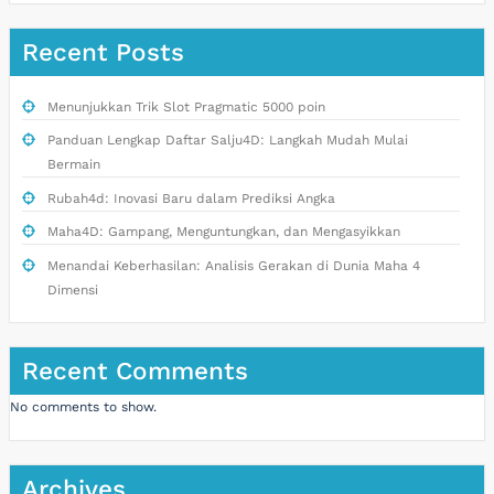
Recent Posts
Menunjukkan Trik Slot Pragmatic 5000 poin
Panduan Lengkap Daftar Salju4D: Langkah Mudah Mulai
Bermain
Rubah4d: Inovasi Baru dalam Prediksi Angka
Maha4D: Gampang, Menguntungkan, dan Mengasyikkan
Menandai Keberhasilan: Analisis Gerakan di Dunia Maha 4
Dimensi
Recent Comments
No comments to show.
Archives