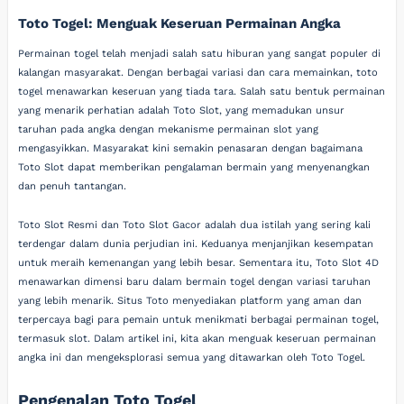
Toto Togel: Menguak Keseruan Permainan Angka
Permainan togel telah menjadi salah satu hiburan yang sangat populer di
kalangan masyarakat. Dengan berbagai variasi dan cara memainkan, toto
togel menawarkan keseruan yang tiada tara. Salah satu bentuk permainan
yang menarik perhatian adalah Toto Slot, yang memadukan unsur
taruhan pada angka dengan mekanisme permainan slot yang
mengasyikkan. Masyarakat kini semakin penasaran dengan bagaimana
Toto Slot dapat memberikan pengalaman bermain yang menyenangkan
dan penuh tantangan.
Toto Slot Resmi dan Toto Slot Gacor adalah dua istilah yang sering kali
terdengar dalam dunia perjudian ini. Keduanya menjanjikan kesempatan
untuk meraih kemenangan yang lebih besar. Sementara itu, Toto Slot 4D
menawarkan dimensi baru dalam bermain togel dengan variasi taruhan
yang lebih menarik. Situs Toto menyediakan platform yang aman dan
terpercaya bagi para pemain untuk menikmati berbagai permainan togel,
termasuk slot. Dalam artikel ini, kita akan menguak keseruan permainan
angka ini dan mengeksplorasi semua yang ditawarkan oleh Toto Togel.
Pengenalan Toto Togel