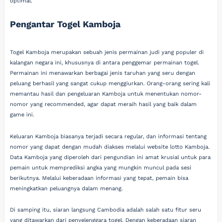
optimal.
Pengantar Togel Kamboja
Togel Kamboja merupakan sebuah jenis permainan judi yang populer di
kalangan negara ini, khususnya di antara penggemar permainan togel.
Permainan ini menawarkan berbagai jenis taruhan yang seru dengan
peluang berhasil yang sangat cukup menggiurkan. Orang-orang sering kali
memantau hasil dan pengeluaran Kamboja untuk menentukan nomor-
nomor yang recommended, agar dapat meraih hasil yang baik dalam
game ini.
Keluaran Kamboja biasanya terjadi secara regular, dan informasi tentang
nomor yang dapat dengan mudah diakses melalui website lotto Kamboja.
Data Kamboja yang diperoleh dari pengundian ini amat krusial untuk para
pemain untuk memprediksi angka yang mungkin muncul pada sesi
berikutnya. Melalui keberadaan informasi yang tepat, pemain bisa
meningkatkan peluangnya dalam menang.
Di samping itu, siaran langsung Cambodia adalah salah satu fitur seru
yang ditawarkan dari penyelenggara togel. Dengan keberadaan siaran