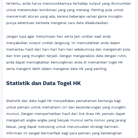
tertentu, anda harus mencocokkannya terhadap output yang diumumkan
untuk menentukan kombinasi yang yang menang. Penting pula untuk
mencermati aturan yang ada, karena beberapa variasi game mungkin
punya ketentuan berbeda mengenai cara data dikalkulasikan.
Jangan lupa agar menyimpan hari serta jam undian saat anda
menyaksikan output undian langsung. Ini memudahkan anda dalam
memantau hasil dari hari-hari hari-hari sebelumnya dan mengamati pola
dan tren yang mungkin terjadi. Dengan menganalisis data dengan rutin,
anda dapat meningkatkan kemungkinan anda di memainkan togel HK
serta mengerti lebih dalam mengenai data HK yang penting.
Statistik dan Data Togel HK
Statistik dan data togel HK menyediakan pemahaman berharga bagi
untuk pemain untuk memahami ciri dan kecenderungan yang mungkin
muncul. Dengan memperhatikan hasil dari live draw HK, pemain dapat
mengamati angka-angka yang banyak muncul serta nomor yang jarang
keluar, yang dapat menolong untuk merumuskan strategi bermain.
Informasi ini sangat bermanfaat bagi para pemain yang berkeinginan