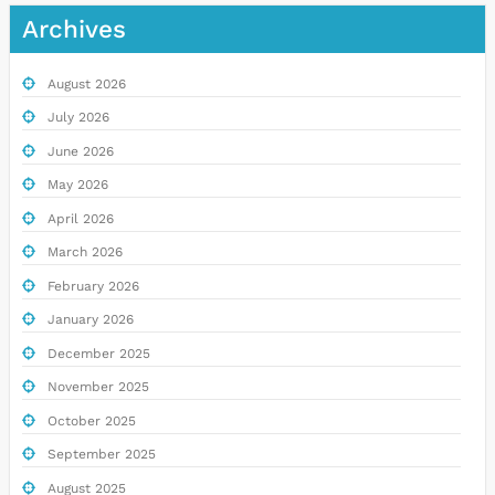
Archives
August 2026
July 2026
June 2026
May 2026
April 2026
March 2026
February 2026
January 2026
December 2025
November 2025
October 2025
September 2025
August 2025