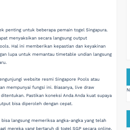
ek penting untuk beberapa pemain togel Singapura.
apat menyaksikan secara langsung output
ools. Hal ini memberikan kepastian dan keyakinan
ngan lupa untuk memantau timetable undian langsung
aru.
engunjungi website resmi Singapore Pools atau
an mempunyai fungsi ini. Biasanya, live draw
N
 ditentukan. Pastikan koneksi Anda Anda kuat supaya
tput bisa diperoleh dengan cepat.
da bisa langsung memeriksa angka-angka yang telah
agi mereka yang bertaruh di togel SGP secara online.