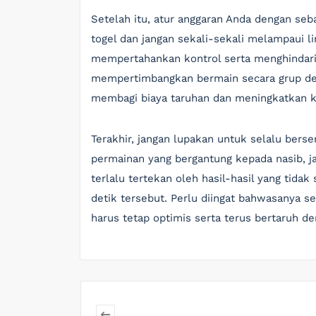
Setelah itu, atur anggaran Anda dengan seb
togel dan jangan sekali-sekali melampaui li
mempertahankan kontrol serta menghindari 
mempertimbangkan bermain secara grup den
membagi biaya taruhan dan meningkatkan 
Terakhir, jangan lupakan untuk selalu ber
permainan yang bergantung kepada nasib, jad
terlalu tertekan oleh hasil-hasil yang tida
detik tersebut. Perlu diingat bahwasanya se
harus tetap optimis serta terus bertaruh de