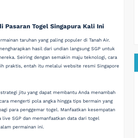
 Pasaran Togel Singapura Kali Ini
rmainan taruhan yang paling populer di Tanah Air.
 mengharapkan hasil dari undian langsung SGP untuk
eka. Seiring dengan semakin maju teknologi, cara
bih praktis, entah itu melalui website resmi Singapore
s strategi jitu yang dapat membantu Anda menambah
ara mengerti pola angka hingga tips bermain yang
a bagi para penggemar togel. Manfaatkan kesempatan
live SGP dan memanfaatkan data dari togel
lam permainan ini.