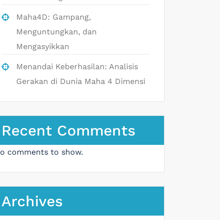
Maha4D: Gampang,
Menguntungkan, dan
Mengasyikkan
Menandai Keberhasilan: Analisis
Gerakan di Dunia Maha 4 Dimensi
Recent Comments
o comments to show.
Archives