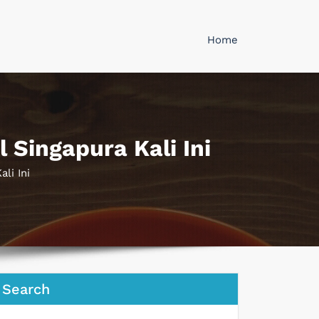
Home
 Singapura Kali Ini
li Ini
Search