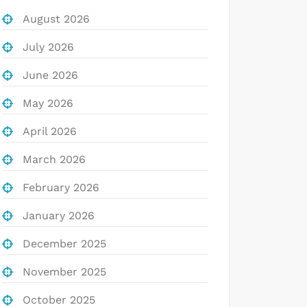
August 2026
July 2026
June 2026
May 2026
April 2026
March 2026
February 2026
January 2026
December 2025
November 2025
October 2025