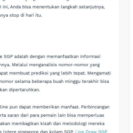
 ini, Anda bisa menentukan langkah selanjutnya,
ya stop di hari itu.
tere SGP adalah dengan memanfaatkan informasi
mnya. Melalui menganalisis nomor-nomor yang
dapat membuat prediksi yang lebih tepat. Mengamati
n nomor selama beberapa buah minggu terakhir bisa
an dipertaruhkan.
 online pun dapat memberikan manfaat. Perbincangan
ta saran dari para pemain lain bisa memperluas
n akan membagikan kisah dan metodologi mereka
s lotere singapore dan kolam SGP.
Live Draw SGP