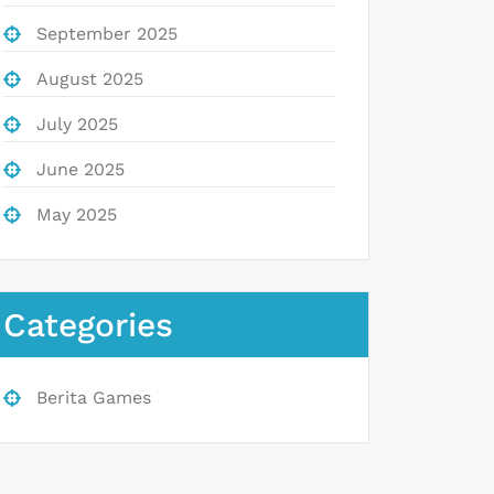
September 2025
August 2025
July 2025
June 2025
May 2025
Categories
Berita Games