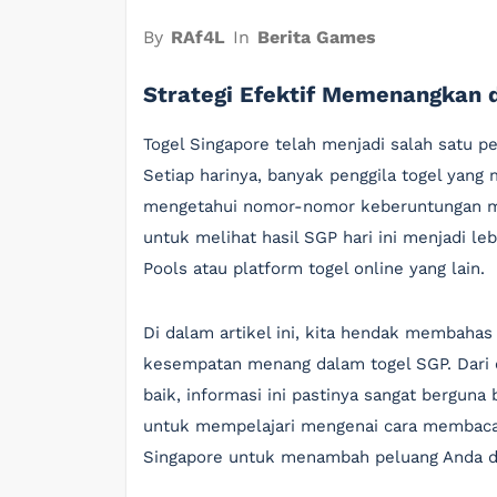
By
RAf4L
In
Berita Games
Strategi Efektif Memenangkan di
Togel Singapore telah menjadi salah satu pe
Setiap harinya, banyak penggila togel yang
mengetahui nomor-nomor keberuntungan mer
untuk melihat hasil SGP hari ini menjadi le
Pools atau platform togel online yang lain.
Di dalam artikel ini, kita hendak membaha
kesempatan menang dalam togel SGP. Dari c
baik, informasi ini pastinya sangat bergun
untuk mempelajari mengenai cara membaca 
Singapore untuk menambah peluang Anda da