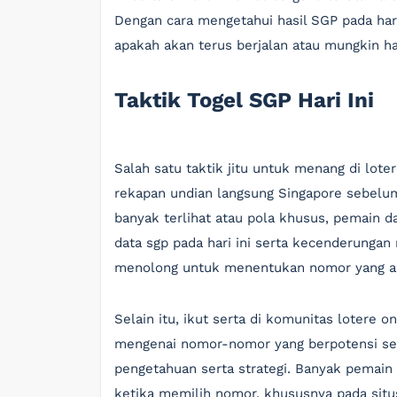
Dengan cara mengetahui hasil SGP pada hari
apakah akan terus berjalan atau mungkin han
Taktik Togel SGP Hari Ini
Salah satu taktik jitu untuk menang di lo
rekapan undian langsung Singapore sebelu
banyak terlihat atau pola khusus, pemain 
data sgp pada hari ini serta kecenderunga
menolong untuk menentukan nomor yang ak
Selain itu, ikut serta di komunitas lotere
mengenai nomor-nomor yang berpotensi ser
pengetahuan serta strategi. Banyak pemai
ketika memilih nomor, khususnya pada situ