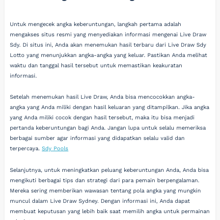
Untuk mengecek angka keberuntungan, langkah pertama adalah
mengakses situs resmi yang menyediakan informasi mengenai Live Draw
Sdy. Di situs ini, Anda akan menemukan hasil terbaru dari Live Draw Sdy
Lotto yang menunjukkan angka-angka yang keluar. Pastikan Anda melihat
waktu dan tanggal hasil tersebut untuk memastikan keakuratan
informasi.
Setelah menemukan hasil Live Draw, Anda bisa mencocokkan angka-
angka yang Anda miliki dengan hasil keluaran yang ditampilkan. Jika angka
yang Anda miliki cocok dengan hasil tersebut, maka itu bisa menjadi
pertanda keberuntungan bagi Anda. Jangan lupa untuk selalu memeriksa
berbagai sumber agar informasi yang didapatkan selalu valid dan
terpercaya.
Sdy Pools
Selanjutnya, untuk meningkatkan peluang keberuntungan Anda, Anda bisa
mengikuti berbagai tips dan strategi dari para pemain berpengalaman.
Mereka sering memberikan wawasan tentang pola angka yang mungkin
muncul dalam Live Draw Sydney. Dengan informasi ini, Anda dapat
membuat keputusan yang lebih baik saat memilih angka untuk permainan