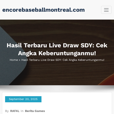
Skip
encorebaseballmontreal.com
to
content
Hasil Terbaru Live Draw SDY: Cek
Angka Keberuntunganmu!
Home
»
Hasil Terbaru Live Draw SDY: Cek Angka Keberuntunganmu!
September 20, 2025
By
RAf4L
In
Berita Games