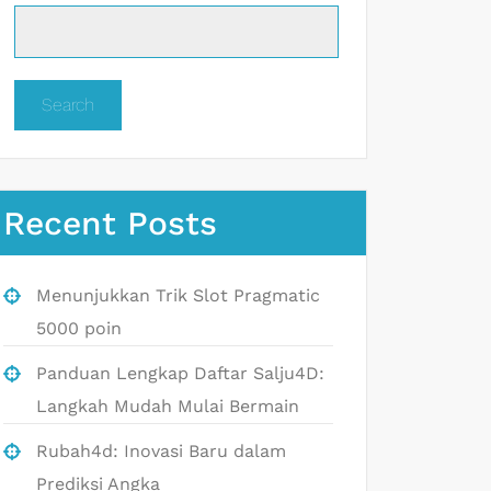
Search
Recent Posts
Menunjukkan Trik Slot Pragmatic
5000 poin
Panduan Lengkap Daftar Salju4D:
Langkah Mudah Mulai Bermain
Rubah4d: Inovasi Baru dalam
Prediksi Angka