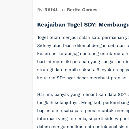
By
RAf4L
In
Berita Games
Keajaiban Togel SDY: Membangun
Togel telah menjadi salah satu permainan ya
Sidney atau biasa dikenal dengan sebutan 
keseruan, tetapi juga peluang untuk meraih 
hari ini memiliki peranan yang sangat pent
strategi dan meraih sukses. Banyak orang 
keluaran SDY agar dapat membuat prediksi y
Hari ini, banyak yang menantikan data SDY 
langkah selanjutnya. Mengikuti perkemban
bagian dari usaha para pemain untuk meni
informasi yang tersedia, seperti sidney po
dalam mengumpulkan data untuk analisis dan