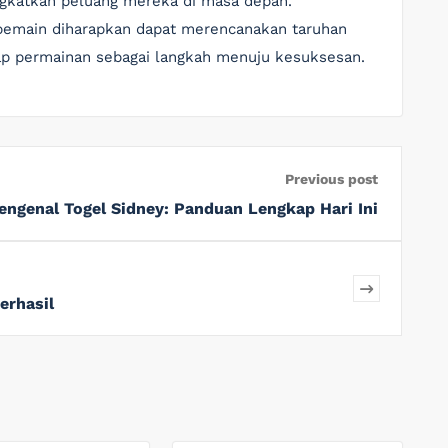
ngkatkan peluang mereka di masa depan.
, pemain diharapkan dapat merencanakan taruhan
ap permainan sebagai langkah menuju kesuksesan.
Previous post
ngenal Togel Sidney: Panduan Lengkap Hari Ini
erhasil