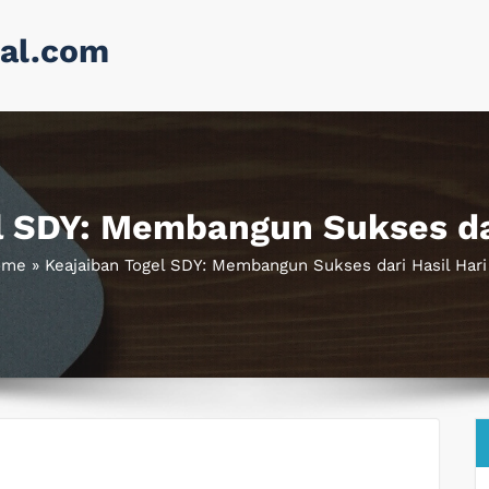
al.com
l SDY: Membangun Sukses dari
ome
»
Keajaiban Togel SDY: Membangun Sukses dari Hasil Hari 