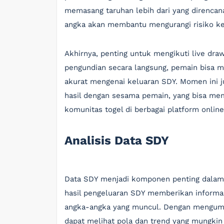
memasang taruhan lebih dari yang direnca
angka akan membantu mengurangi risiko ke
Akhirnya, penting untuk mengikuti live dr
pengundian secara langsung, pemain bisa 
akurat mengenai keluaran SDY. Momen ini
hasil dengan sesama pemain, yang bisa mem
komunitas togel di berbagai platform onlin
Analisis Data SDY
Data SDY menjadi komponen penting dalam 
hasil pengeluaran SDY memberikan informas
angka-angka yang muncul. Dengan mengumpu
dapat melihat pola dan trend yang mungkin 