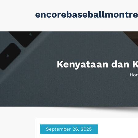
Skip
encorebaseballmontre
to
content
Kenyataan dan 
Ho
September 26, 2025