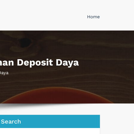
Home
an Deposit Daya
Daya
Search