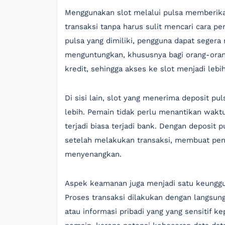
Menggunakan slot melalui pulsa memberik
transaksi tanpa harus sulit mencari cara 
pulsa yang dimiliki, pengguna dapat segera
menguntungkan, khususnya bagi orang-orang
kredit, sehingga akses ke slot menjadi lebi
Di sisi lain, slot yang menerima deposit 
lebih. Pemain tidak perlu menantikan waktu 
terjadi biasa terjadi bank. Dengan deposit
setelah melakukan transaksi, membuat pen
menyenangkan.
Aspek keamanan juga menjadi satu keunggu
Proses transaksi dilakukan dengan langsun
atau informasi pribadi yang yang sensitif 