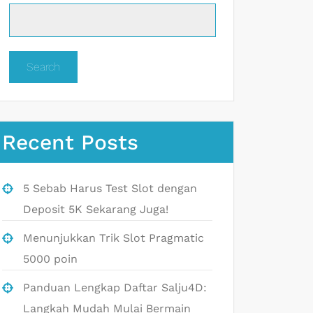
Search
Recent Posts
5 Sebab Harus Test Slot dengan
Deposit 5K Sekarang Juga!
Menunjukkan Trik Slot Pragmatic
5000 poin
Panduan Lengkap Daftar Salju4D:
Langkah Mudah Mulai Bermain