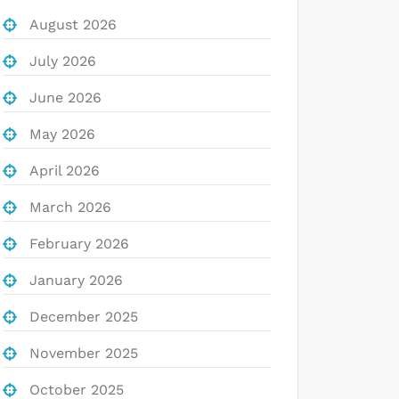
August 2026
July 2026
June 2026
May 2026
April 2026
March 2026
February 2026
January 2026
December 2025
November 2025
October 2025