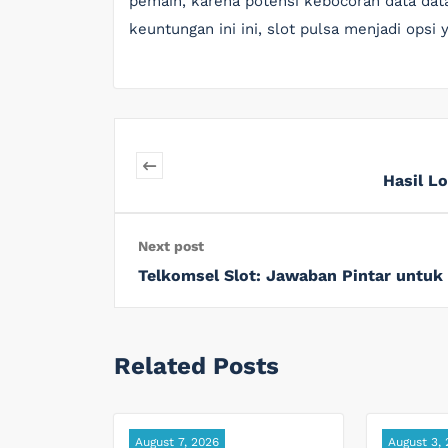
pemain, karena potensi kebocoran data da
keuntungan ini ini, slot pulsa menjadi opsi
Hasil Lo
Next post
Telkomsel Slot: Jawaban Pintar untuk 
Related Posts
August 7, 2026
August 3,