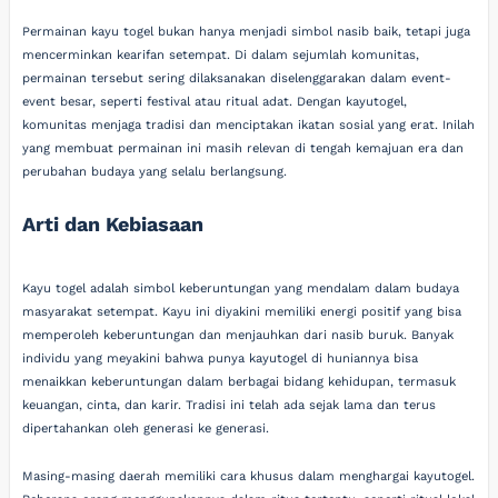
Permainan kayu togel bukan hanya menjadi simbol nasib baik, tetapi juga
mencerminkan kearifan setempat. Di dalam sejumlah komunitas,
permainan tersebut sering dilaksanakan diselenggarakan dalam event-
event besar, seperti festival atau ritual adat. Dengan kayutogel,
komunitas menjaga tradisi dan menciptakan ikatan sosial yang erat. Inilah
yang membuat permainan ini masih relevan di tengah kemajuan era dan
perubahan budaya yang selalu berlangsung.
Arti dan Kebiasaan
Kayu togel adalah simbol keberuntungan yang mendalam dalam budaya
masyarakat setempat. Kayu ini diyakini memiliki energi positif yang bisa
memperoleh keberuntungan dan menjauhkan dari nasib buruk. Banyak
individu yang meyakini bahwa punya kayutogel di huniannya bisa
menaikkan keberuntungan dalam berbagai bidang kehidupan, termasuk
keuangan, cinta, dan karir. Tradisi ini telah ada sejak lama dan terus
dipertahankan oleh generasi ke generasi.
Masing-masing daerah memiliki cara khusus dalam menghargai kayutogel.