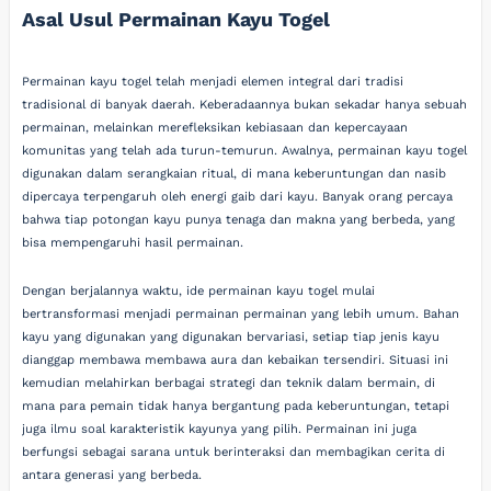
Asal Usul Permainan Kayu Togel
Permainan kayu togel telah menjadi elemen integral dari tradisi
tradisional di banyak daerah. Keberadaannya bukan sekadar hanya sebuah
permainan, melainkan merefleksikan kebiasaan dan kepercayaan
komunitas yang telah ada turun-temurun. Awalnya, permainan kayu togel
digunakan dalam serangkaian ritual, di mana keberuntungan dan nasib
dipercaya terpengaruh oleh energi gaib dari kayu. Banyak orang percaya
bahwa tiap potongan kayu punya tenaga dan makna yang berbeda, yang
bisa mempengaruhi hasil permainan.
Dengan berjalannya waktu, ide permainan kayu togel mulai
bertransformasi menjadi permainan permainan yang lebih umum. Bahan
kayu yang digunakan yang digunakan bervariasi, setiap tiap jenis kayu
dianggap membawa membawa aura dan kebaikan tersendiri. Situasi ini
kemudian melahirkan berbagai strategi dan teknik dalam bermain, di
mana para pemain tidak hanya bergantung pada keberuntungan, tetapi
juga ilmu soal karakteristik kayunya yang pilih. Permainan ini juga
berfungsi sebagai sarana untuk berinteraksi dan membagikan cerita di
antara generasi yang berbeda.