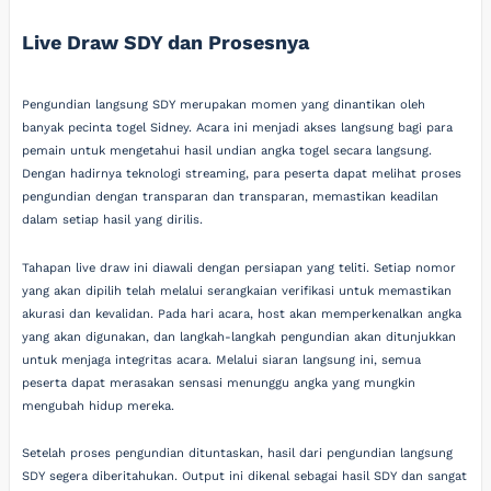
Live Draw SDY dan Prosesnya
Pengundian langsung SDY merupakan momen yang dinantikan oleh
banyak pecinta togel Sidney. Acara ini menjadi akses langsung bagi para
pemain untuk mengetahui hasil undian angka togel secara langsung.
Dengan hadirnya teknologi streaming, para peserta dapat melihat proses
pengundian dengan transparan dan transparan, memastikan keadilan
dalam setiap hasil yang dirilis.
Tahapan live draw ini diawali dengan persiapan yang teliti. Setiap nomor
yang akan dipilih telah melalui serangkaian verifikasi untuk memastikan
akurasi dan kevalidan. Pada hari acara, host akan memperkenalkan angka
yang akan digunakan, dan langkah-langkah pengundian akan ditunjukkan
untuk menjaga integritas acara. Melalui siaran langsung ini, semua
peserta dapat merasakan sensasi menunggu angka yang mungkin
mengubah hidup mereka.
Setelah proses pengundian dituntaskan, hasil dari pengundian langsung
SDY segera diberitahukan. Output ini dikenal sebagai hasil SDY dan sangat