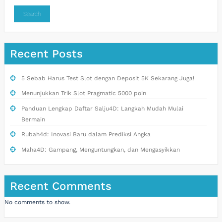
Search
Recent Posts
5 Sebab Harus Test Slot dengan Deposit 5K Sekarang Juga!
Menunjukkan Trik Slot Pragmatic 5000 poin
Panduan Lengkap Daftar Salju4D: Langkah Mudah Mulai
Bermain
Rubah4d: Inovasi Baru dalam Prediksi Angka
Maha4D: Gampang, Menguntungkan, dan Mengasyikkan
Recent Comments
No comments to show.