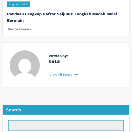
August 1, 2026
Panduan Lengkap Daftar Salju4D: Langkah Mudah Mulai
Bermain
Berita Games
Written by:
RAf4L
View All Posts
Search