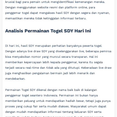
krusial bagi para pemain untuk mengidentifikasi kemenangan mereka.
Dengan menggunakan website resmi dan platform online, para
penggemar togel dapat mengakses hasil SDY dengan segera dan nyaman,
memastikan mereka tidak ketinggalan informasi terbaru.
Analisis Permainan Togel SDY Hari Ini
Di hari ini, hasil SDY merupakan perhatian banyaknya peserta togel.
Dengan adanya live draw SDY yang diselenggarakan live, beberapa pemirsa
bisa menyaksikan nomor yang muncul secara transparan. Hal ini
memberikan kepercayaan lebih kepada penggemar, karena itu segala
terjadi secara real-time dan tidak ada yang ditutupi. Keberadaan live draw
juga menghasilkan pengalaman bermain jadi lebih menarik dan
mendebarkan.
Permainan Togel SDY dikenal dengan nama baik baik di kalangan
penggemar togel seantero Indonesia. Permainan ini bukan hanya
memberikan peluang untuk mendapatkan hadiah besar, tetapi juga punya
proses yang cukup fair serta mudah diakses. Masyarakat umum dapat
dengan mudah mendapatkan informasi tentang keluaran SDY serta