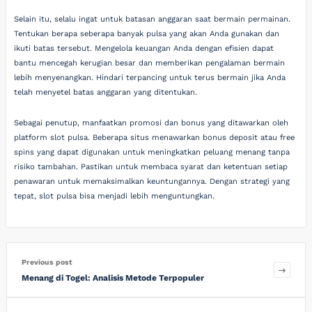
Selain itu, selalu ingat untuk batasan anggaran saat bermain permainan.
Tentukan berapa seberapa banyak pulsa yang akan Anda gunakan dan
ikuti batas tersebut. Mengelola keuangan Anda dengan efisien dapat
bantu mencegah kerugian besar dan memberikan pengalaman bermain
lebih menyenangkan. Hindari terpancing untuk terus bermain jika Anda
telah menyetel batas anggaran yang ditentukan.
Sebagai penutup, manfaatkan promosi dan bonus yang ditawarkan oleh
platform slot pulsa. Beberapa situs menawarkan bonus deposit atau free
spins yang dapat digunakan untuk meningkatkan peluang menang tanpa
risiko tambahan. Pastikan untuk membaca syarat dan ketentuan setiap
penawaran untuk memaksimalkan keuntungannya. Dengan strategi yang
tepat, slot pulsa bisa menjadi lebih menguntungkan.
Previous post
Menang di Togel: Analisis Metode Terpopuler