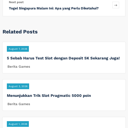
Next post
Togel Singapura Malam Ini: Apa yang Perlu Diketahui?
Related Posts
August 7, 2026
5 Sebab Harus Test Slot dengan Deposit 5K Sekarang Juga!
Berita Games
August 3, 2026
Menunjukkan Trik Slot Pragmatic 5000 poin
Berita Games
August 1, 2026