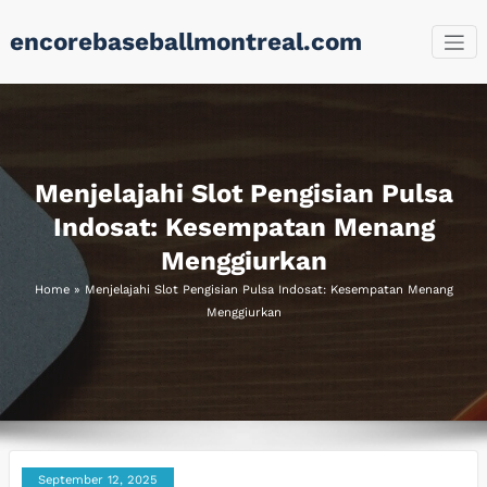
Skip
encorebaseballmontreal.com
to
content
Menjelajahi Slot Pengisian Pulsa
Indosat: Kesempatan Menang
Menggiurkan
Home
»
Menjelajahi Slot Pengisian Pulsa Indosat: Kesempatan Menang
Menggiurkan
September 12, 2025