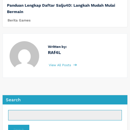
Panduan Lengkap Daftar Salju4D: Langkah Mudah Mulai
Bermain
Berita Games
Written by:
RAf4L
View All Posts
Search
Search