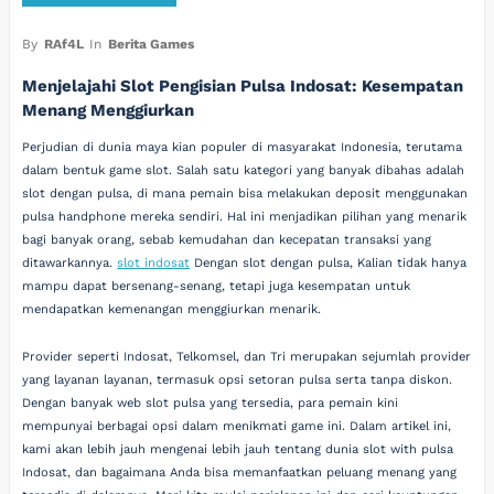
By
RAf4L
In
Berita Games
Menjelajahi Slot Pengisian Pulsa Indosat: Kesempatan
Menang Menggiurkan
Perjudian di dunia maya kian populer di masyarakat Indonesia, terutama
dalam bentuk game slot. Salah satu kategori yang banyak dibahas adalah
slot dengan pulsa, di mana pemain bisa melakukan deposit menggunakan
pulsa handphone mereka sendiri. Hal ini menjadikan pilihan yang menarik
bagi banyak orang, sebab kemudahan dan kecepatan transaksi yang
ditawarkannya.
slot indosat
Dengan slot dengan pulsa, Kalian tidak hanya
mampu dapat bersenang-senang, tetapi juga kesempatan untuk
mendapatkan kemenangan menggiurkan menarik.
Provider seperti Indosat, Telkomsel, dan Tri merupakan sejumlah provider
yang layanan layanan, termasuk opsi setoran pulsa serta tanpa diskon.
Dengan banyak web slot pulsa yang tersedia, para pemain kini
mempunyai berbagai opsi dalam menikmati game ini. Dalam artikel ini,
kami akan lebih jauh mengenai lebih jauh tentang dunia slot with pulsa
Indosat, dan bagaimana Anda bisa memanfaatkan peluang menang yang