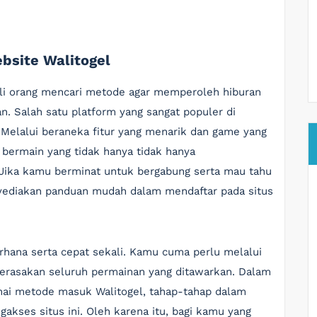
ebsite Walitogel
ali orang mencari metode agar memperoleh hiburan
 Salah satu platform yang sangat populer di
. Melalui beraneka fitur yang menarik dan game yang
bermain yang tidak hanya tidak hanya
 Jika kamu berminat untuk bergabung serta mau tahu
enyediakan panduan mudah dalam mendaftar pada situs
rhana serta cepat sekali. Kamu cuma perlu melalui
erasakan seluruh permainan yang ditawarkan. Dalam
nai metode masuk Walitogel, tahap-tahap dalam
gakses situs ini. Oleh karena itu, bagi kamu yang