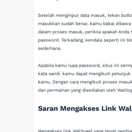
Setelah menginput data masuk, tekan butt
masukkan sudah benar, kamu bakal dibawa k
dalam proses masuk, periksa apakah Anda 
password. Terkadang, kendala seperti ini bi
sederhana.
Apabila kamu lupa password, situs ini se
kata sandi. kamu dapat mengikuti petunjuk
kamu. Dengan cara mengikuti proses masuk 
dan permainan yang disediakan oleh Walito
Saran Mengakses Link Wal
Mengakses link Walitogel yang tepat penti