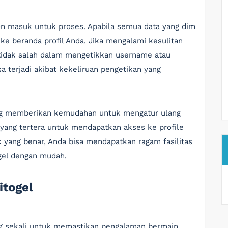
on masuk untuk proses. Apabila semua data yang dim
e beranda profil Anda. Jika mengalami kesulitan
tidak salah dalam mengetikkan username atau
sa terjadi akibat kekeliruan pengetikan yang
ring memberikan kemudahan untuk mengatur ulang
 yang tertera untuk mendapatkan akses ke profile
yang benar, Anda bisa mendapatkan ragam fasilitas
gel dengan mudah.
itogel
ng sekali untuk memastikan pengalaman bermain