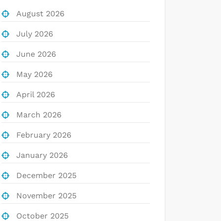
August 2026
July 2026
June 2026
May 2026
April 2026
March 2026
February 2026
January 2026
December 2025
November 2025
October 2025