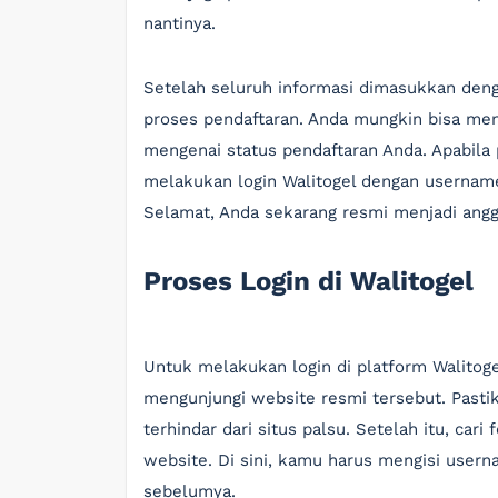
nantinya.
Setelah seluruh informasi dimasukkan deng
proses pendaftaran. Anda mungkin bisa me
mengenai status pendaftaran Anda. Apabila 
melakukan login Walitogel dengan usernam
Selamat, Anda sekarang resmi menjadi angg
Proses Login di Walitogel
Untuk melakukan login di platform Walitog
mengunjungi website resmi tersebut. Pasti
terhindar dari situs palsu. Setelah itu, c
website. Di sini, kamu harus mengisi user
sebelumya.