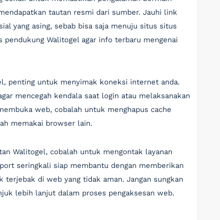
mendapatkan tautan resmi dari sumber. Jauhi link
al yang asing, sebab bisa saja menuju situs situs
s pendukung Walitogel agar info terbaru mengenai
el, penting untuk menyimak koneksi internet anda.
agar mencegah kendala saat login atau melaksanakan
n membuka web, cobalah untuk menghapus cache
lah memakai browser lain.
utan Walitogel, cobalah untuk mengontak layanan
port seringkali siap membantu dengan memberikan
ak terjebak di web yang tidak aman. Jangan sungkan
juk lebih lanjut dalam proses pengaksesan web.