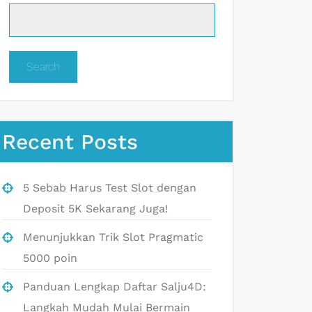
Search
Recent Posts
5 Sebab Harus Test Slot dengan
Deposit 5K Sekarang Juga!
Menunjukkan Trik Slot Pragmatic
5000 poin
Panduan Lengkap Daftar Salju4D:
Langkah Mudah Mulai Bermain