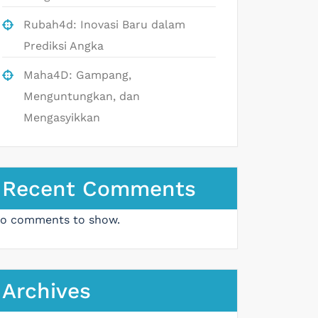
Rubah4d: Inovasi Baru dalam
Prediksi Angka
Maha4D: Gampang,
Menguntungkan, dan
Mengasyikkan
Recent Comments
o comments to show.
Archives