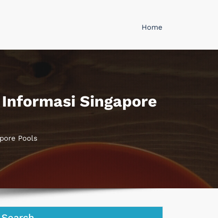
Home
 Informasi Singapore
apore Pools
Search