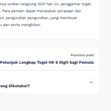
ya undian langsung SGP hari ini, penggemar togel
. Para pemain dapat merasakan perasaan dan
sesi pengundian pengundian, yang membuat
u dan serta menghibur.
Previous post
Petunjuk Lengkap Togel HK 6 Digit bagi Pemula
yang Diketahui?