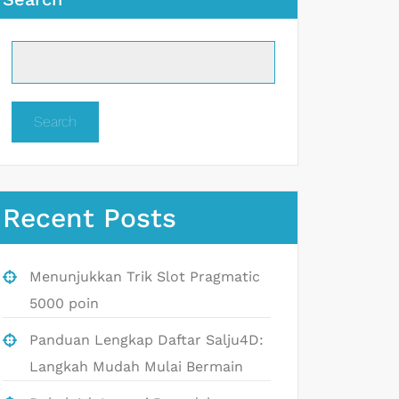
Search
Recent Posts
Menunjukkan Trik Slot Pragmatic
5000 poin
Panduan Lengkap Daftar Salju4D:
Langkah Mudah Mulai Bermain