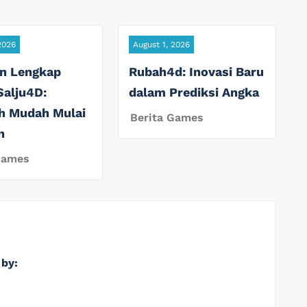
2026
August 1, 2026
n Lengkap
Rubah4d: Inovasi Baru
Salju4D:
dalam Prediksi Angka
h Mudah Mulai
Berita Games
n
Games
 by: