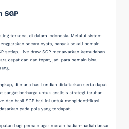
an SGP
ling terkenal di dalam Indonesia. Melalui sistem
lenggarakan secara nyata, banyak sekali pemain
 SGP setiap. Live draw SGP menawarkan kemudahan
ra cepat dan dan tepat, jadi para pemain bisa
sang.
ngkap, di mana hasil undian didaftarkan serta dapat
 sangat berharga untuk analisis strategi taruhan.
e dan hasil SGP hari ini untuk mengidentifikasi
dasarkan pada pola yang terdapat.
patan bagi pemain agar meraih hadiah-hadiah besar