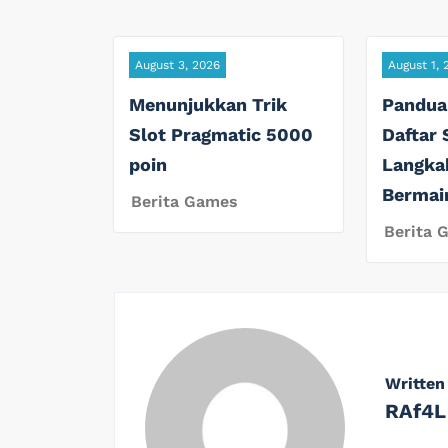
August 3, 2026
August 1, 
Menunjukkan Trik
Pandua
Slot Pragmatic 5000
Daftar 
poin
Langka
Bermai
Berita Games
Berita 
Written
RAf4L