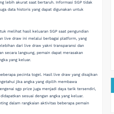
 lebih akurat saat bertaruh. Informasi SGP tidak
juga data historis yang dapat digunakan untuk
uk melihat hasil keluaran SGP saat pengundian
 live draw ini melalui berbagai platform, yang
ebihan dari live draw yakni transparansi dan
an secara langsung, pemain dapat merasakan
ngka yang keluar.
 beberapa pecinta togel. Hasil live draw yang disajikan
etahui jika angka yang dipilih membawa
ngenai sgp prize juga menjadi daya tarik tersendiri,
 didapatkan sesuai dengan angka yang keluar.
nting dalam rangkaian aktivitas beberapa pemain