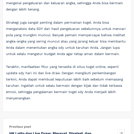
mengenai pengeluaran dan keluaran angka, sehingga Anda bisa bermain
dengan lebih tenang.
Strategi juga sangat penting dalam permainan togel. Anda bisa
menganalisis data SDY dari hasil pengeluaran sebelumnya untuk mencari
pola yang mungkin muncul. Banyak pemain mempercayai bahwa melihat
angka-angka yang sering muncul atau yang jarang keluar bisa membantu
Anda dalam menentukan angka sdy untuk taruhan Anda. Jangan lupa
untuk selalu mengatur budget Anda agar tetap aman dalam bermain.
Terakhir, manfaatkan fitur yang tersedia di situs togel online, seperti
update sdy hari ini dan live draw. Dengan mengikuti perkembangan
terkini, Anda dapat membuat keputusan lebih baik sebelum memasang
taruhan. Ingatlah untuk selalu bermain dengan bijak dan tidak terbawa
emosi, sehingga pengalaman bermain togel sdy Anda menjadi lebih
menyenangkan.
Previous post
HK Lotto dan Live Draw: Riwayat, Strategi, dan