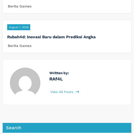
Berita Games
August 1, 2026
Rubah4d: Inovasi Baru dalam Prediksi Angka
Berita Games
Written by:
RAf4L
View All Posts
Search