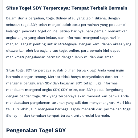
Situs Togel SDY Terpercaya: Tempat Terbaik Bermain
Dalam dunia perjudian, togel Sidney atau yang lebih dikenal dengan
sebutan togel SDY, telah menjadi salah satu permainan yang populer di
kalangan pencinta togel online. Setiap harinya, para pemain menantikan
angka-angka yang akan keluar, dan informasi mengenai togel hari ini
menjadi sangat penting untuk strateginya. Dengan kemudahan akses yang
ditawarkan oleh berbagai situs togel online, para pemain kini dapat
menikmati pengalaman bermain dengan lebih mudah dan aman.
Situs togel SDY terpercaya adalah pilihan terbaik bagi Anda yang ingin
bermain dengan tenang. Mereka tidak hanya menyediakan data terkini
mengenai pengeluaran SDY dan keluaran SDY, tetapi juga informasi
mendalam mengenai angka SDY, SDY prize, dan SDY pools. Bergabung
dengan bandar togel SDY yang terpercaya akan memastikan bahwa Anda
mendapatkan pengalaman taruhan yang adil dan menyenangkan. Mari kita
telusuri lebih jauh mengenai berbagai aspek menarik dari permainan togel
Sidney ini dan temukan tempat terbaik untuk mulai bermain.
Pengenalan Togel SDY