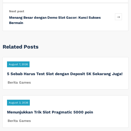
Next post
Menang Besar dengan Demo Slot Gacor: Kunci Sukses
Bermain
Related Posts
August 7, 2026
5 Sebab Harus Test Slot dengan Deposit 5K Sekarang Juga!
Berita Games
August 3, 2026
Menunjukkan Trik Slot Pragmatic 5000 poin
Berita Games