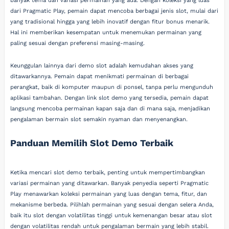
banyak tema dan variasi permainan yang ada. Dengan koleksi yang luas
dari Pragmatic Play, pemain dapat mencoba berbagai jenis slot, mulai dari
yang tradisional hingga yang lebih inovatif dengan fitur bonus menarik.
Hal ini memberikan kesempatan untuk menemukan permainan yang
paling sesuai dengan preferensi masing-masing.
Keunggulan lainnya dari demo slot adalah kemudahan akses yang
ditawarkannya. Pemain dapat menikmati permainan di berbagai
perangkat, baik di komputer maupun di ponsel, tanpa perlu mengunduh
aplikasi tambahan. Dengan link slot demo yang tersedia, pemain dapat
langsung mencoba permainan kapan saja dan di mana saja, menjadikan
pengalaman bermain slot semakin nyaman dan menyenangkan.
Panduan Memilih Slot Demo Terbaik
Ketika mencari slot demo terbaik, penting untuk mempertimbangkan
variasi permainan yang ditawarkan. Banyak penyedia seperti Pragmatic
Play menawarkan koleksi permainan yang luas dengan tema, fitur, dan
mekanisme berbeda. Pilihlah permainan yang sesuai dengan selera Anda,
baik itu slot dengan volatilitas tinggi untuk kemenangan besar atau slot
dengan volatilitas rendah untuk pengalaman bermain yang lebih stabil.