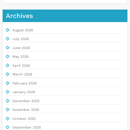
Archives
August 2026
July 2026
June 2026
May 2026
April 2026
March 2026
February 2026
January 2026
December 2025
November 2025
October 2025
September 2025