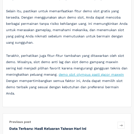
Selain itu, pastikan untuk memanfaatkan fitur demo slot gratis yang
tersedia. Dengan menggunakan akun demo slot, Anda dapat mencoba
berbagai permainan tanpa risiko kehilangan uang. Ini memungkinkan Anda
untuk merasakan gameplay, memahami mekanika, dan menemukan slot
yang paling Anda nikmati sebelum memutuskan untuk bermain dengan
uang sungguhan.
Terakhir, perhatikan juga fitur-fitur tambahan yang ditawarkan oleh slot
demo. Misalnya, slot demo anti lag dan slot demo gampang maxwin
sering kali menjadi pilihan favorit karena mengurangi gangguan teknis dan
meningkatkan peluang menang.
demo slot olympus pasti gacor maxwin
Dengan mempertimbangkan semua faktor ini, Anda dapat memilih slot
demo terbaik yang sesuai dengan kebutuhan dan preferensi bermain
Anda.
Previous post
Data Terbaru: Hasil Keluaran Taiwan Hari Ini