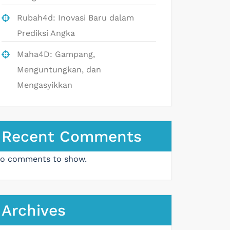
Rubah4d: Inovasi Baru dalam
Prediksi Angka
Maha4D: Gampang,
Menguntungkan, dan
Mengasyikkan
Recent Comments
o comments to show.
Archives