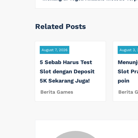
Related Posts
August 7, 2026
August 3,
5 Sebab Harus Test
Menunj
Slot dengan Deposit
Slot P
5K Sekarang Juga!
poin
Berita Games
Berita 