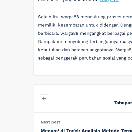
Selain itu, warga88 mendukung proses demo
memiliki kesempatan untuk didengar. Deng
berbicara, warga88 mengangkat berbagai pe
Dampak ini menyokong terbangunnya masyara
kebutuhan dan harapan anggotanya. Warga88
sebagai penggerak perubahan sosial yang pos
Tahapan
Next post
Menang di Togel: Analisis Metode Terp