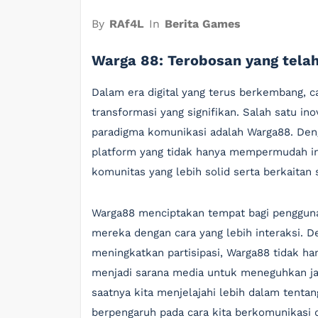
By
RAf4L
In
Berita Games
Warga 88: Terobosan yang tel
Dalam era digital yang terus berkembang, 
transformasi yang signifikan. Salah satu in
paradigma komunikasi adalah Warga88. De
platform yang tidak hanya mempermudah int
komunitas yang lebih solid serta berkaitan s
Warga88 menciptakan tempat bagi pengguna 
mereka dengan cara yang lebih interaksi. D
meningkatkan partisipasi, Warga88 tidak ha
menjadi sarana media untuk meneguhkan jal
saatnya kita menjelajahi lebih dalam tent
berpengaruh pada cara kita berkomunikasi 