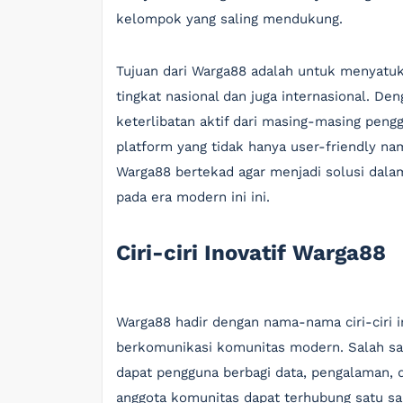
kelompok yang saling mendukung.
Tujuan dari Warga88 adalah untuk menyatuk
tingkat nasional dan juga internasional. D
keterlibatan aktif dari masing-masing pe
platform yang tidak hanya user-friendly nam
Warga88 bertekad agar menjadi solusi dal
pada era modern ini ini.
Ciri-ciri Inovatif Warga88
Warga88 hadir dengan nama-nama ciri-ciri i
berkomunikasi komunitas modern. Salah sat
dapat pengguna berbagi data, pengalaman, d
anggota komunitas dapat terhubung satu sa