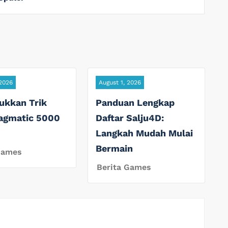
 2026
August 1, 2026
ukkan Trik
Panduan Lengkap
ragmatic 5000
Daftar Salju4D:
Langkah Mudah Mulai
Bermain
Games
Berita Games