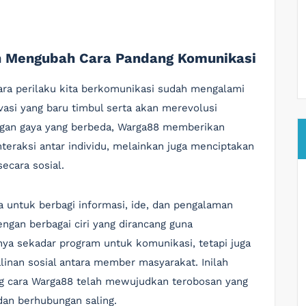
ah Mengubah Cara Pandang Komunikasi
cara perilaku kita berkomunikasi sudah mengalami
ovasi yang baru timbul serta akan merevolusi
ngan gaya yang berbeda, Warga88 memberikan
eraksi antar individu, melainkan juga menciptakan
ecara sosial.
untuk berbagi informasi, ide, dan pengalaman
engan berbagai ciri yang dirancang guna
nya sekadar program untuk komunikasi, tetapi juga
inan sosial antara member masyarakat. Inilah
ang cara Warga88 telah mewujudkan terobosan yang
dan berhubungan saling.