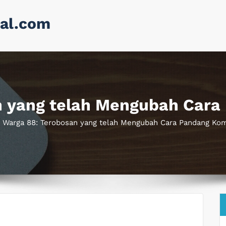
al.com
n yang telah Mengubah Cara
»
Warga 88: Terobosan yang telah Mengubah Cara Pandang Kom