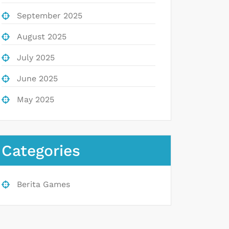
September 2025
August 2025
July 2025
June 2025
May 2025
Categories
Berita Games