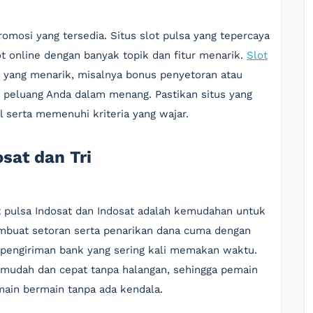
promosi yang tersedia. Situs slot pulsa yang tepercaya
 online dengan banyak topik dan fitur menarik.
Slot
n yang menarik, misalnya bonus penyetoran atau
 peluang Anda dalam menang. Pastikan situs yang
l serta memenuhi kriteria yang wajar.
sat dan Tri
ot pulsa Indosat dan Indosat adalah kemudahan untuk
mbuat setoran serta penarikan dana cuma dengan
n pengiriman bank yang sering kali memakan waktu.
h mudah dan cepat tanpa halangan, sehingga pemain
ain bermain tanpa ada kendala.