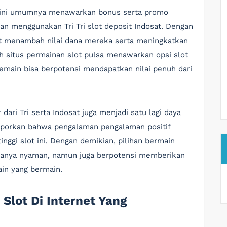
n ini umumnya menawarkan bonus serta promo
 menggunakan Tri Tri slot deposit Indosat. Dengan
at menambah nilai dana mereka serta meningkatkan
 situs permainan slot pulsa menawarkan opsi slot
emain bisa berpotensi mendapatkan nilai penuh dari
dari Tri serta Indosat juga menjadi satu lagi daya
laporkan bahwa pengalaman pengalaman positif
nggi slot ini. Dengan demikian, pilihan bermain
 hanya nyaman, namun juga berpotensi memberikan
ain yang bermain.
Slot Di Internet Yang