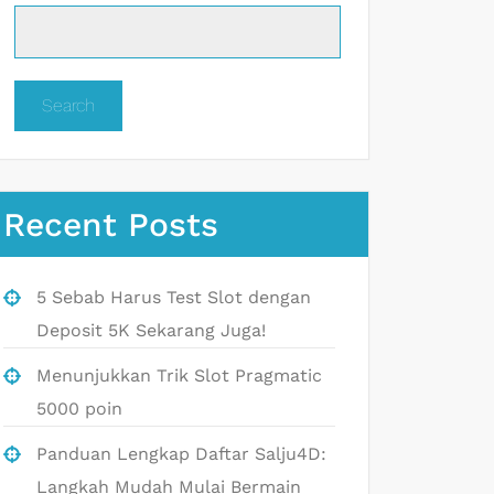
Search
Recent Posts
5 Sebab Harus Test Slot dengan
Deposit 5K Sekarang Juga!
Menunjukkan Trik Slot Pragmatic
5000 poin
Panduan Lengkap Daftar Salju4D:
Langkah Mudah Mulai Bermain