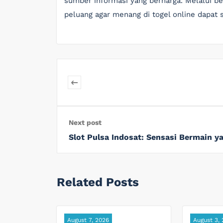
sumber informasi yang berharga. Melalui b
peluang agar menang di togel online dapat
Next post
Slot Pulsa Indosat: Sensasi Bermain y
Related Posts
August 7, 2026
August 3,