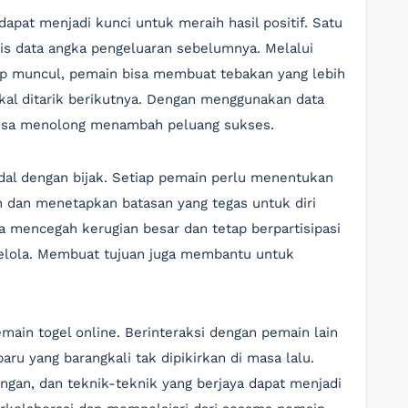
dapat menjadi kunci untuk meraih hasil positif. Satu
isis data angka pengeluaran sebelumnya. Melalui
p muncul, pemain bisa membuat tebakan yang lebih
al ditarik berikutnya. Dengan menggunakan data
 bisa menolong menambah peluang sukses.
dal dengan bijak. Setiap pemain perlu menentukan
n dan menetapkan batasan yang tegas untuk diri
sa mencegah kerugian besar dan tetap berpartisipasi
kelola. Membuat tujuan juga membantu untuk
ain togel online. Berinteraksi dengan pemain lain
ru yang barangkali tak dipikirkan di masa lalu.
gan, dan teknik-teknik yang berjaya dapat menjadi