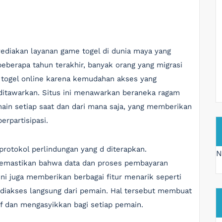
yediakan layanan game togel di dunia maya yang
eberapa tahun terakhir, banyak orang yang migrasi
 togel online karena kemudahan akses yang
ditawarkan. Situs ini menawarkan beraneka ragam
ain setiap saat dan dari mana saja, yang memberikan
rpartisipasi.
rotokol perlindungan yang d diterapkan.
N
memastikan bahwa data dan proses pembayaran
ini juga memberikan berbagai fitur menarik seperti
t diakses langsung dari pemain. Hal tersebut membuat
if dan mengasyikkan bagi setiap pemain.