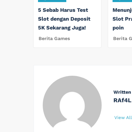
5 Sebab Harus Test
Menunj
Slot dengan Deposit
Slot P
5K Sekarang Juga!
poin
Berita Games
Berita 
Written
RAf4L
View Al