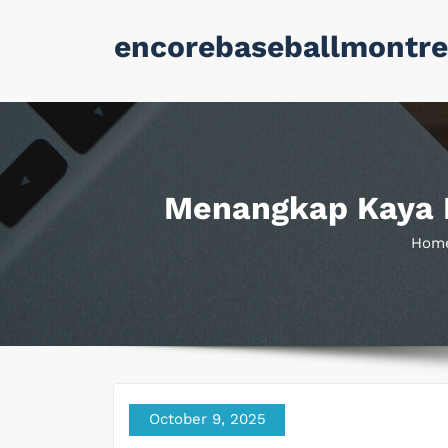
Skip
encorebaseballmontre
to
content
Menangkap Kaya Me
Hom
October 9, 2025