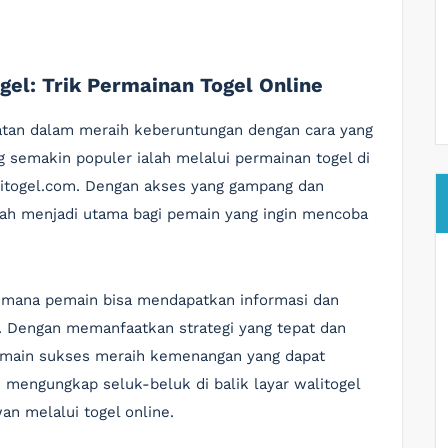
el: Trik Permainan Togel Online
patan dalam meraih keberuntungan dengan cara yang
g semakin populer ialah melalui permainan togel di
alitogel.com. Dengan akses yang gampang dan
dah menjadi utama bagi pemain yang ingin mencoba
 di mana pemain bisa mendapatkan informasi dan
n. Dengan memanfaatkan strategi yang tepat dan
pemain sukses meraih kemenangan yang dapat
 mengungkap seluk-beluk di balik layar walitogel
an melalui togel online.