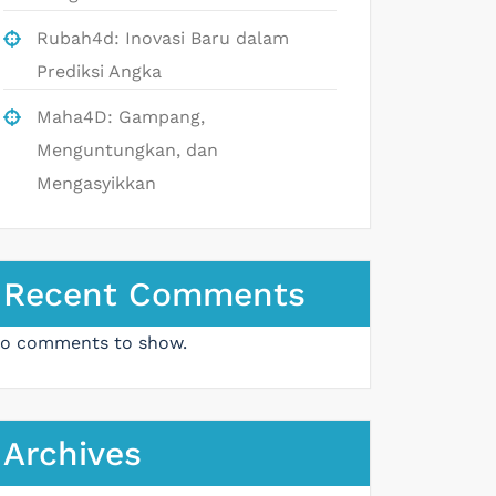
Rubah4d: Inovasi Baru dalam
Prediksi Angka
Maha4D: Gampang,
Menguntungkan, dan
Mengasyikkan
Recent Comments
o comments to show.
Archives