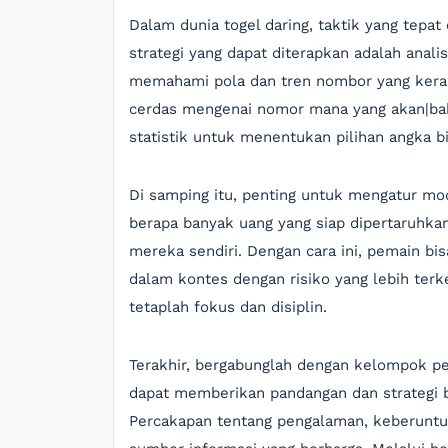
Dalam dunia togel daring, taktik yang tepat 
strategi yang dapat diterapkan adalah anal
memahami pola dan tren nombor yang kera
cerdas mengenai nomor mana yang akan|bak
statistik untuk menentukan pilihan angka
Di samping itu, penting untuk mengatur mo
berapa banyak uang yang siap dipertaruhka
mereka sendiri. Dengan cara ini, pemain bi
dalam kontes dengan risiko yang lebih ter
tetaplah fokus dan disiplin.
Terakhir, bergabunglah dengan kelompok pem
dapat memberikan pandangan dan strategi ba
Percakapan tentang pengalaman, keberuntun