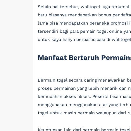
Selain hal tersebut, walitogel juga terkena
baru biasanya mendapatkan bonus pendaft
lama bisa mendapatkan beraneka promosi is
tersendiri bagi para pemain togel online 
untuk kaya hanya berpartisipasi di walitogel
Manfaat Bertaruh Permaina
Bermain togel secara daring menawarkan
proses permainan yang lebih menarik dan m
kemudahan akses akses. Peserta bisa masu
menggunakan menggunakan alat yang terhu
togel untuk masih bermain walaupun dari rut
Keuntungan lain dari bermain bermain togel 