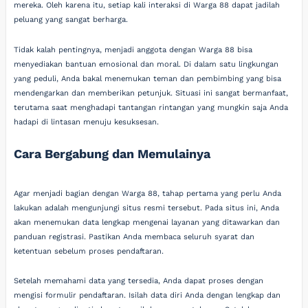
mereka. Oleh karena itu, setiap kali interaksi di Warga 88 dapat jadilah
peluang yang sangat berharga.
Tidak kalah pentingnya, menjadi anggota dengan Warga 88 bisa
menyediakan bantuan emosional dan moral. Di dalam satu lingkungan
yang peduli, Anda bakal menemukan teman dan pembimbing yang bisa
mendengarkan dan memberikan petunjuk. Situasi ini sangat bermanfaat,
terutama saat menghadapi tantangan rintangan yang mungkin saja Anda
hadapi di lintasan menuju kesuksesan.
Cara Bergabung dan Memulainya
Agar menjadi bagian dengan Warga 88, tahap pertama yang perlu Anda
lakukan adalah mengunjungi situs resmi tersebut. Pada situs ini, Anda
akan menemukan data lengkap mengenai layanan yang ditawarkan dan
panduan registrasi. Pastikan Anda membaca seluruh syarat dan
ketentuan sebelum proses pendaftaran.
Setelah memahami data yang tersedia, Anda dapat proses dengan
mengisi formulir pendaftaran. Isilah data diri Anda dengan lengkap dan