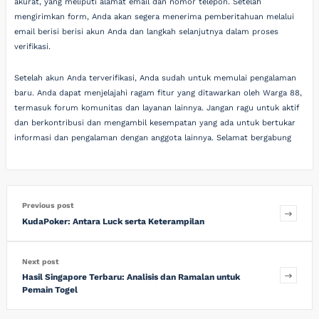
akurat, yang meliputi alamat email dan nomor telepon. Setelah
mengirimkan form, Anda akan segera menerima pemberitahuan melalui
email berisi berisi akun Anda dan langkah selanjutnya dalam proses
verifikasi.
Setelah akun Anda terverifikasi, Anda sudah untuk memulai pengalaman
baru. Anda dapat menjelajahi ragam fitur yang ditawarkan oleh Warga 88,
termasuk forum komunitas dan layanan lainnya. Jangan ragu untuk aktif
dan berkontribusi dan mengambil kesempatan yang ada untuk bertukar
informasi dan pengalaman dengan anggota lainnya. Selamat bergabung
Previous post
KudaPoker: Antara Luck serta Keterampilan
Next post
Hasil Singapore Terbaru: Analisis dan Ramalan untuk
Pemain Togel