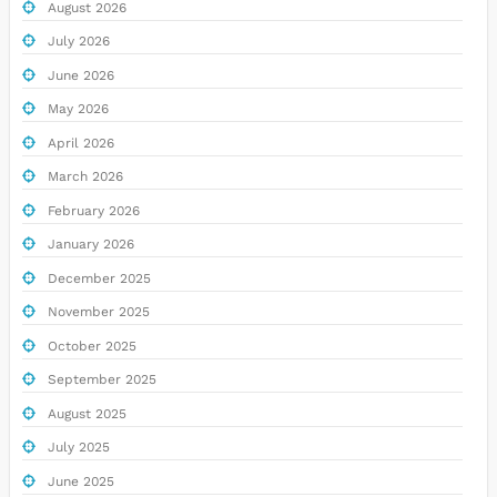
August 2026
July 2026
June 2026
May 2026
April 2026
March 2026
February 2026
January 2026
December 2025
November 2025
October 2025
September 2025
August 2025
July 2025
June 2025