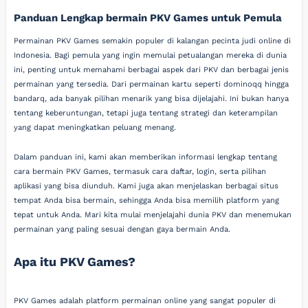
Panduan Lengkap bermain PKV Games untuk Pemula
Permainan PKV Games semakin populer di kalangan pecinta judi online di
Indonesia. Bagi pemula yang ingin memulai petualangan mereka di dunia
ini, penting untuk memahami berbagai aspek dari PKV dan berbagai jenis
permainan yang tersedia. Dari permainan kartu seperti dominoqq hingga
bandarq, ada banyak pilihan menarik yang bisa dijelajahi. Ini bukan hanya
tentang keberuntungan, tetapi juga tentang strategi dan keterampilan
yang dapat meningkatkan peluang menang.
Dalam panduan ini, kami akan memberikan informasi lengkap tentang
cara bermain PKV Games, termasuk cara daftar, login, serta pilihan
aplikasi yang bisa diunduh. Kami juga akan menjelaskan berbagai situs
tempat Anda bisa bermain, sehingga Anda bisa memilih platform yang
tepat untuk Anda. Mari kita mulai menjelajahi dunia PKV dan menemukan
permainan yang paling sesuai dengan gaya bermain Anda.
Apa itu PKV Games?
PKV Games adalah platform permainan online yang sangat populer di