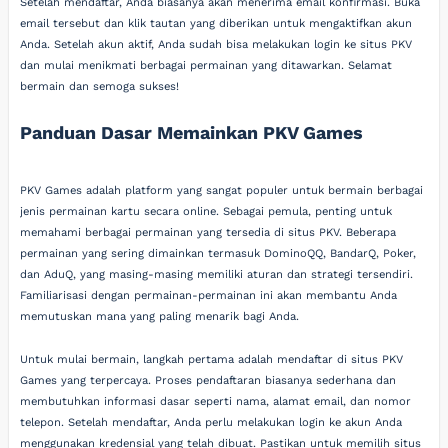
Setelah mendaftar, Anda biasanya akan menerima email konfirmasi. Buka
email tersebut dan klik tautan yang diberikan untuk mengaktifkan akun
Anda. Setelah akun aktif, Anda sudah bisa melakukan login ke situs PKV
dan mulai menikmati berbagai permainan yang ditawarkan. Selamat
bermain dan semoga sukses!
Panduan Dasar Memainkan PKV Games
PKV Games adalah platform yang sangat populer untuk bermain berbagai
jenis permainan kartu secara online. Sebagai pemula, penting untuk
memahami berbagai permainan yang tersedia di situs PKV. Beberapa
permainan yang sering dimainkan termasuk DominoQQ, BandarQ, Poker,
dan AduQ, yang masing-masing memiliki aturan dan strategi tersendiri.
Familiarisasi dengan permainan-permainan ini akan membantu Anda
memutuskan mana yang paling menarik bagi Anda.
Untuk mulai bermain, langkah pertama adalah mendaftar di situs PKV
Games yang terpercaya. Proses pendaftaran biasanya sederhana dan
membutuhkan informasi dasar seperti nama, alamat email, dan nomor
telepon. Setelah mendaftar, Anda perlu melakukan login ke akun Anda
menggunakan kredensial yang telah dibuat. Pastikan untuk memilih situs