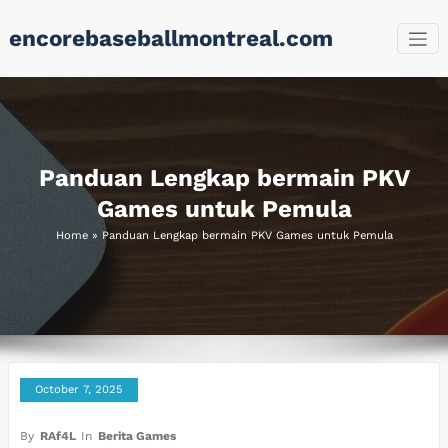
Skip
encorebaseballmontreal.com
to
content
Panduan Lengkap bermain PKV
Games untuk Pemula
Home
»
Panduan Lengkap bermain PKV Games untuk Pemula
October 7, 2025
By
RAf4L
In
Berita Games