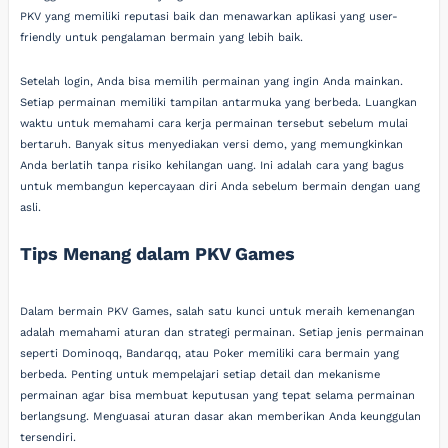
PKV yang memiliki reputasi baik dan menawarkan aplikasi yang user-
friendly untuk pengalaman bermain yang lebih baik.
Setelah login, Anda bisa memilih permainan yang ingin Anda mainkan.
Setiap permainan memiliki tampilan antarmuka yang berbeda. Luangkan
waktu untuk memahami cara kerja permainan tersebut sebelum mulai
bertaruh. Banyak situs menyediakan versi demo, yang memungkinkan
Anda berlatih tanpa risiko kehilangan uang. Ini adalah cara yang bagus
untuk membangun kepercayaan diri Anda sebelum bermain dengan uang
asli.
Tips Menang dalam PKV Games
Dalam bermain PKV Games, salah satu kunci untuk meraih kemenangan
adalah memahami aturan dan strategi permainan. Setiap jenis permainan
seperti Dominoqq, Bandarqq, atau Poker memiliki cara bermain yang
berbeda. Penting untuk mempelajari setiap detail dan mekanisme
permainan agar bisa membuat keputusan yang tepat selama permainan
berlangsung. Menguasai aturan dasar akan memberikan Anda keunggulan
tersendiri.