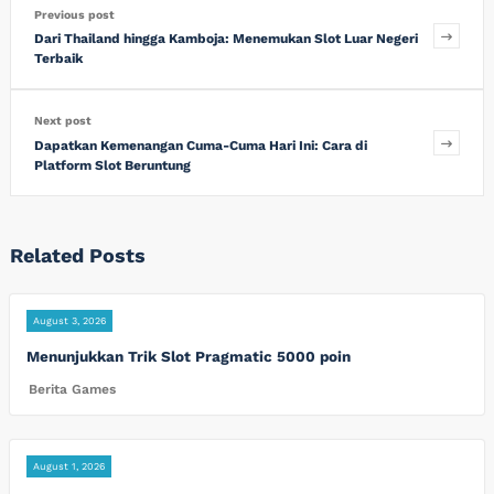
Previous post
Dari Thailand hingga Kamboja: Menemukan Slot Luar Negeri
Terbaik
Next post
Dapatkan Kemenangan Cuma-Cuma Hari Ini: Cara di
Platform Slot Beruntung
Related Posts
August 3, 2026
Menunjukkan Trik Slot Pragmatic 5000 poin
Berita Games
August 1, 2026