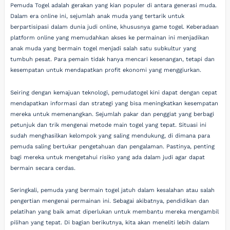
Pemuda Togel adalah gerakan yang kian populer di antara generasi muda.
Dalam era online ini, sejumlah anak muda yang tertarik untuk
berpartisipasi dalam dunia judi online, khususnya game togel. Keberadaan
platform online yang memudahkan akses ke permainan ini menjadikan
anak muda yang bermain togel menjadi salah satu subkultur yang
tumbuh pesat. Para pemain tidak hanya mencari kesenangan, tetapi dan
kesempatan untuk mendapatkan profit ekonomi yang menggiurkan.
Seiring dengan kemajuan teknologi, pemudatogel kini dapat dengan cepat
mendapatkan informasi dan strategi yang bisa meningkatkan kesempatan
mereka untuk memenangkan. Sejumlah pakar dan penggiat yang berbagi
petunjuk dan trik mengenai metode main togel yang tepat. Situasi ini
sudah menghasilkan kelompok yang saling mendukung, di dimana para
pemuda saling bertukar pengetahuan dan pengalaman. Pastinya, penting
bagi mereka untuk mengetahui risiko yang ada dalam judi agar dapat
bermain secara cerdas.
Seringkali, pemuda yang bermain togel jatuh dalam kesalahan atau salah
pengertian mengenai permainan ini. Sebagai akibatnya, pendidikan dan
pelatihan yang baik amat diperlukan untuk membantu mereka mengambil
pilihan yang tepat. Di bagian berikutnya, kita akan meneliti lebih dalam