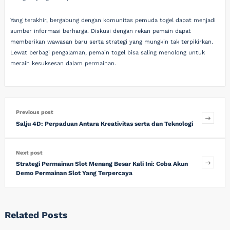
Yang terakhir, bergabung dengan komunitas pemuda togel dapat menjadi
sumber informasi berharga. Diskusi dengan rekan pemain dapat
memberikan wawasan baru serta strategi yang mungkin tak terpikirkan.
Lewat berbagi pengalaman, pemain togel bisa saling menolong untuk
meraih kesuksesan dalam permainan.
Previous post
Salju 4D: Perpaduan Antara Kreativitas serta dan Teknologi
Next post
Strategi Permainan Slot Menang Besar Kali Ini: Coba Akun
Demo Permainan Slot Yang Terpercaya
Related Posts