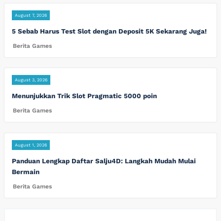
August 7, 2026
5 Sebab Harus Test Slot dengan Deposit 5K Sekarang Juga!
Berita Games
August 3, 2026
Menunjukkan Trik Slot Pragmatic 5000 poin
Berita Games
August 1, 2026
Panduan Lengkap Daftar Salju4D: Langkah Mudah Mulai
Bermain
Berita Games