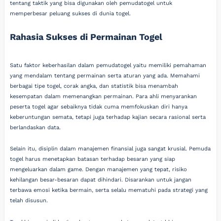
tentang taktik yang bisa digunakan oleh pemudatogel untuk
memperbesar peluang sukses di dunia togel.
Rahasia Sukses di Permainan Togel
Satu faktor keberhasilan dalam pemudatogel yaitu memiliki pemahaman
yang mendalam tentang permainan serta aturan yang ada. Memahami
berbagai tipe togel, corak angka, dan statistik bisa menambah
kesempatan dalam memenangkan permainan. Para ahli menyarankan
peserta togel agar sebaiknya tidak cuma memfokuskan diri hanya
keberuntungan semata, tetapi juga terhadap kajian secara rasional serta
berlandaskan data.
Selain itu, disiplin dalam manajemen finansial juga sangat krusial. Pemuda
togel harus menetapkan batasan terhadap besaran yang siap
mengeluarkan dalam game. Dengan manajemen yang tepat, risiko
kehilangan besar-besaran dapat dihindari. Disarankan untuk jangan
terbawa emosi ketika bermain, serta selalu mematuhi pada strategi yang
telah disusun.