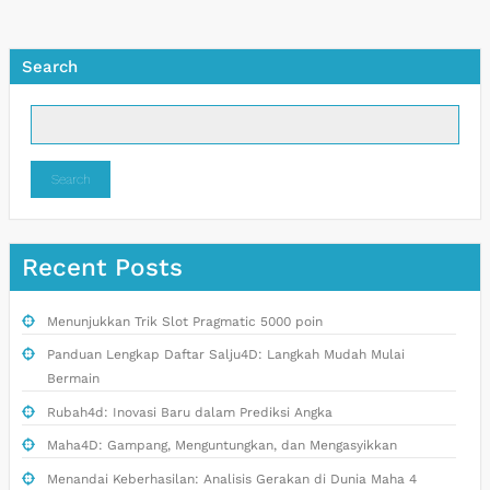
Search
Search
Recent Posts
Menunjukkan Trik Slot Pragmatic 5000 poin
Panduan Lengkap Daftar Salju4D: Langkah Mudah Mulai
Bermain
Rubah4d: Inovasi Baru dalam Prediksi Angka
Maha4D: Gampang, Menguntungkan, dan Mengasyikkan
Menandai Keberhasilan: Analisis Gerakan di Dunia Maha 4