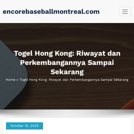
Skip
encorebaseballmontreal.com
to
content
Togel Hong Kong: Riwayat dan
Perkembangannya Sampai
Sekarang
Home
»
Togel Hong Kong: Riwayat dan Perkembangannya Sampai Sekarang
October 10, 2025