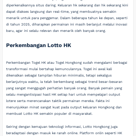
diperkenalkannya situs daring. Keluaran hk sekarang dan hk sekarang kini
dapat diakses langsung dan real-time, yang membuatnya semakin
menarik untuk para penggemar. Dalam beberapa tahun ke depan, seperti
di tahun 2025, diharapkan permainan ini masih berlanjut melalui inovasi
baru, agar ini selalu relevan dan menarik oleh banyak orang.
Perkembangan Lotto HK
Perkembangan Togel HK atau Togel Hongkong sudah mengalami berbagai
transformasi mulai bertahap kemunculannya. Togel ini awal kali
dikenalkan sebagai tampilan hiburan minimalis, tetapi sekaligus
berlanjutnya waktu, ia telah berkembang sebagai trend besar-besaran
yang sangat menggugah perhatian banyak orang. Banyak pemain yang
selalu mengantisipasi hasil HK setiap hari untuk mempelajari output
lotere serta merencanakan taktik permainan mereka. Fakta ini
menunjukkan minat sangat kuat pada output keluaran Hongkong dan
membuat Lotto HK semakin populer di masyarakat.
Seiring dengan kemajuan teknologi informasi, Lotto Hongkong juga
beradaptasi dengan masuk ke ranah online. Platform onlin seperti HK