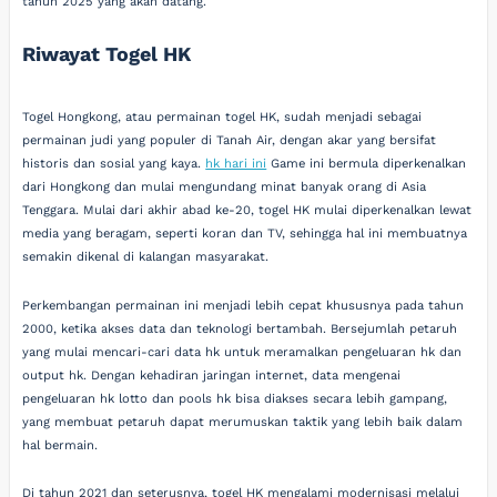
tahun 2025 yang akan datang.
Riwayat Togel HK
Togel Hongkong, atau permainan togel HK, sudah menjadi sebagai
permainan judi yang populer di Tanah Air, dengan akar yang bersifat
historis dan sosial yang kaya.
hk hari ini
Game ini bermula diperkenalkan
dari Hongkong dan mulai mengundang minat banyak orang di Asia
Tenggara. Mulai dari akhir abad ke-20, togel HK mulai diperkenalkan lewat
media yang beragam, seperti koran dan TV, sehingga hal ini membuatnya
semakin dikenal di kalangan masyarakat.
Perkembangan permainan ini menjadi lebih cepat khususnya pada tahun
2000, ketika akses data dan teknologi bertambah. Bersejumlah petaruh
yang mulai mencari-cari data hk untuk meramalkan pengeluaran hk dan
output hk. Dengan kehadiran jaringan internet, data mengenai
pengeluaran hk lotto dan pools hk bisa diakses secara lebih gampang,
yang membuat petaruh dapat merumuskan taktik yang lebih baik dalam
hal bermain.
Di tahun 2021 dan seterusnya, togel HK mengalami modernisasi melalui