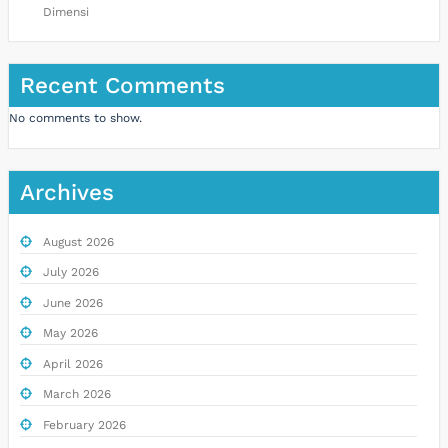
Dimensi
Recent Comments
No comments to show.
Archives
August 2026
July 2026
June 2026
May 2026
April 2026
March 2026
February 2026