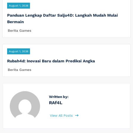
August 1, 2026
Panduan Lengkap Daftar Salju4D: Langkah Mudah Mulai
Bermain
Berita Games
August 1, 2026
Rubah4d: Inovasi Baru dalam Prediksi Angka
Berita Games
Written by:
RAf4L
View All Posts