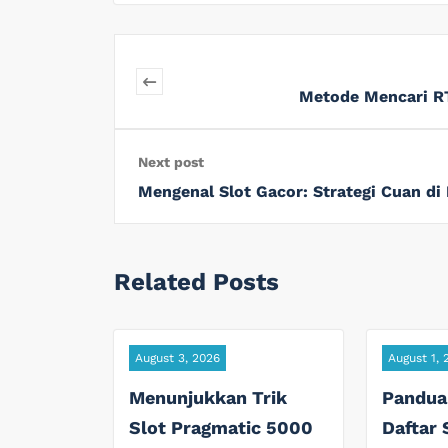
Metode Mencari RT
Next post
Mengenal Slot Gacor: Strategi Cuan di 
Related Posts
August 3, 2026
August 1, 
Menunjukkan Trik
Pandua
Slot Pragmatic 5000
Daftar 