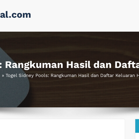
al.com
: Rangkuman Hasil dan Dafta
e
»
Togel Sidney Pools: Rangkuman Hasil dan Daftar Keluaran Ha