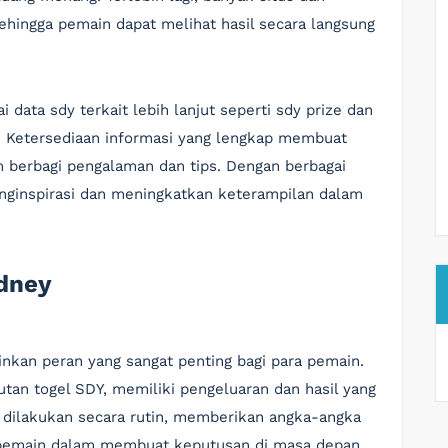
ehingga pemain dapat melihat hasil secara langsung
i data sdy terkait lebih lanjut seperti sdy prize dan
n. Ketersediaan informasi yang lengkap membuat
m berbagi pengalaman dan tips. Dengan berbagai
nginspirasi dan meningkatkan keterampilan dalam
idney
inkan peran yang sangat penting bagi para pemain.
utan togel SDY, memiliki pengeluaran dan hasil yang
g dilakukan secara rutin, memberikan angka-angka
u pemain dalam membuat keputusan di masa depan.