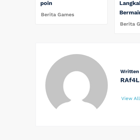
poin
Langka
Bermai
Berita Games
Berita 
Written
RAf4L
View Al