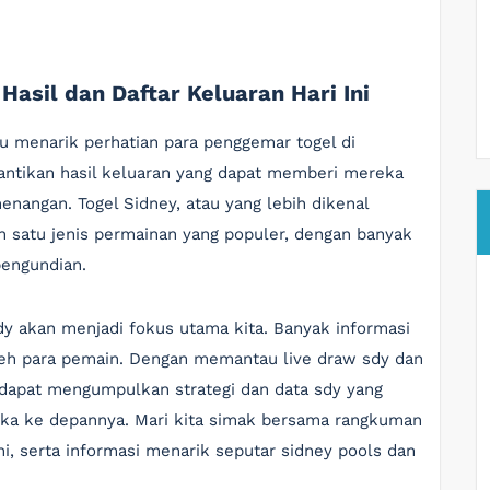
asil dan Daftar Keluaran Hari Ini
lu menarik perhatian para penggemar togel di
nantikan hasil keluaran yang dapat memberi mereka
angan. Togel Sidney, atau yang lebih dikenal
 satu jenis permainan yang populer, dengan banyak
pengundian.
 sdy akan menjadi fokus utama kita. Banyak informasi
oleh para pemain. Dengan memantau live draw sdy dan
 dapat mengumpulkan strategi dan data sdy yang
ka ke depannya. Mari kita simak bersama rangkuman
ini, serta informasi menarik seputar sidney pools dan