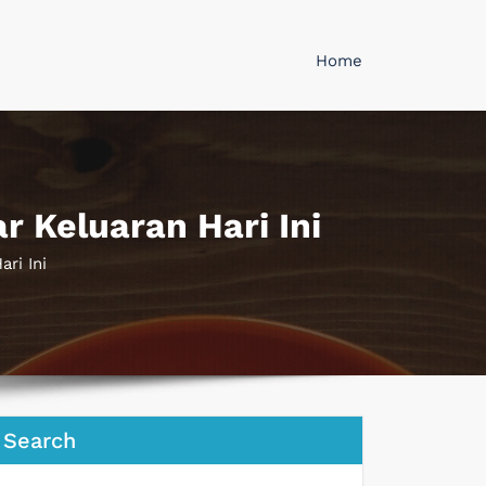
Home
r Keluaran Hari Ini
ri Ini
Search