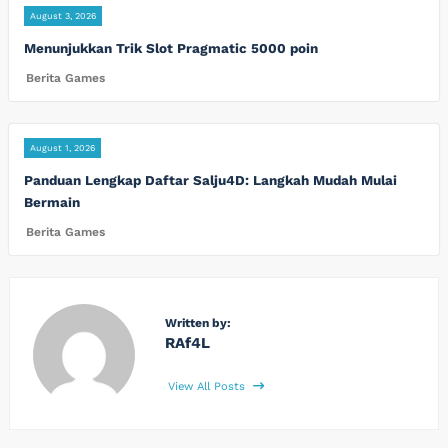
August 3, 2026
Menunjukkan Trik Slot Pragmatic 5000 poin
Berita Games
August 1, 2026
Panduan Lengkap Daftar Salju4D: Langkah Mudah Mulai
Bermain
Berita Games
Written by:
RAf4L
View All Posts