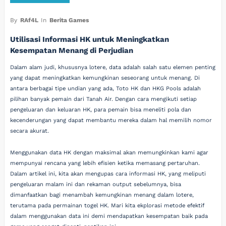
By
RAf4L
In
Berita Games
Utilisasi Informasi HK untuk Meningkatkan
Kesempatan Menang di Perjudian
Dalam alam judi, khususnya lotere, data adalah salah satu elemen penting
yang dapat meningkatkan kemungkinan seseorang untuk menang. Di
antara berbagai tipe undian yang ada, Toto HK dan HKG Pools adalah
pilihan banyak pemain dari Tanah Air. Dengan cara mengikuti setiap
pengeluaran dan keluaran HK, para pemain bisa meneliti pola dan
kecenderungan yang dapat membantu mereka dalam hal memilih nomor
secara akurat.
Menggunakan data HK dengan maksimal akan memungkinkan kami agar
mempunyai rencana yang lebih efisien ketika memasang pertaruhan.
Dalam artikel ini, kita akan mengupas cara informasi HK, yang meliputi
pengeluaran malam ini dan rekaman output sebelumnya, bisa
dimanfaatkan bagi menambah kemungkinan menang dalam lotere,
terutama pada permainan togel HK. Mari kita ekplorasi metode efektif
dalam menggunakan data ini demi mendapatkan kesempatan baik pada