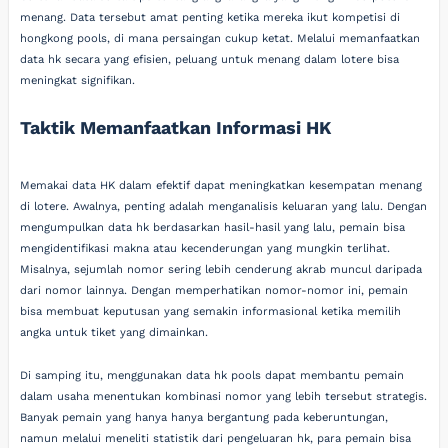
menang. Data tersebut amat penting ketika mereka ikut kompetisi di
hongkong pools, di mana persaingan cukup ketat. Melalui memanfaatkan
data hk secara yang efisien, peluang untuk menang dalam lotere bisa
meningkat signifikan.
Taktik Memanfaatkan Informasi HK
Memakai data HK dalam efektif dapat meningkatkan kesempatan menang
di lotere. Awalnya, penting adalah menganalisis keluaran yang lalu. Dengan
mengumpulkan data hk berdasarkan hasil-hasil yang lalu, pemain bisa
mengidentifikasi makna atau kecenderungan yang mungkin terlihat.
Misalnya, sejumlah nomor sering lebih cenderung akrab muncul daripada
dari nomor lainnya. Dengan memperhatikan nomor-nomor ini, pemain
bisa membuat keputusan yang semakin informasional ketika memilih
angka untuk tiket yang dimainkan.
Di samping itu, menggunakan data hk pools dapat membantu pemain
dalam usaha menentukan kombinasi nomor yang lebih tersebut strategis.
Banyak pemain yang hanya hanya bergantung pada keberuntungan,
namun melalui meneliti statistik dari pengeluaran hk, para pemain bisa