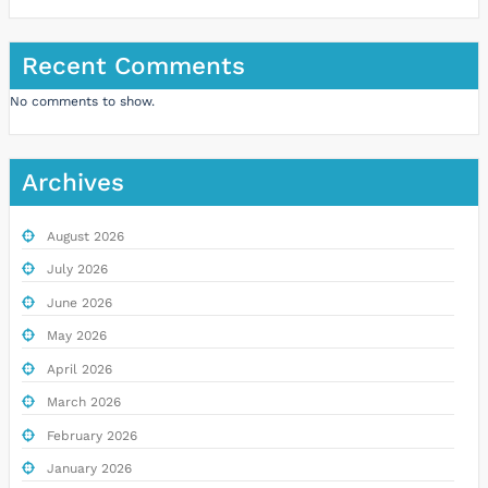
Recent Comments
No comments to show.
Archives
August 2026
July 2026
June 2026
May 2026
April 2026
March 2026
February 2026
January 2026