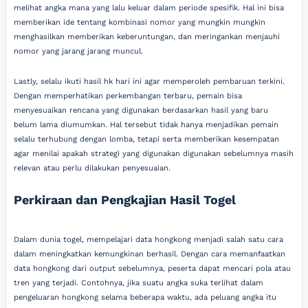
melihat angka mana yang lalu keluar dalam periode spesifik. Hal ini bisa
memberikan ide tentang kombinasi nomor yang mungkin mungkin
menghasilkan memberikan keberuntungan, dan meringankan menjauhi
nomor yang jarang jarang muncul.
Lastly, selalu ikuti hasil hk hari ini agar memperoleh pembaruan terkini.
Dengan memperhatikan perkembangan terbaru, pemain bisa
menyesuaikan rencana yang digunakan berdasarkan hasil yang baru
belum lama diumumkan. Hal tersebut tidak hanya menjadikan pemain
selalu terhubung dengan lomba, tetapi serta memberikan kesempatan
agar menilai apakah strategi yang digunakan digunakan sebelumnya masih
relevan atau perlu dilakukan penyesuaian.
Perkiraan dan Pengkajian Hasil Togel
Dalam dunia togel, mempelajari data hongkong menjadi salah satu cara
dalam meningkatkan kemungkinan berhasil. Dengan cara memanfaatkan
data hongkong dari output sebelumnya, peserta dapat mencari pola atau
tren yang terjadi. Contohnya, jika suatu angka suka terlihat dalam
pengeluaran hongkong selama beberapa waktu, ada peluang angka itu