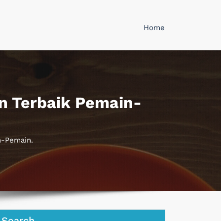
Home
n Terbaik Pemain-
n-Pemain.
Search