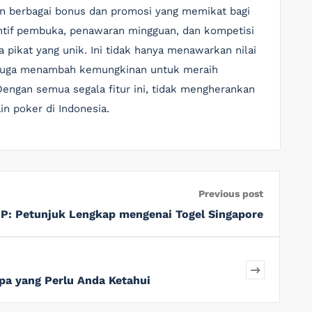
n berbagai bonus dan promosi yang memikat bagi
ntif pembuka, penawaran mingguan, dan kompetisi
pikat yang unik. Ini tidak hanya menawarkan nilai
i juga menambah kemungkinan untuk meraih
engan semua segala fitur ini, tidak mengherankan
in poker di Indonesia.
Previous post
GP: Petunjuk Lengkap mengenai Togel Singapore
pa yang Perlu Anda Ketahui