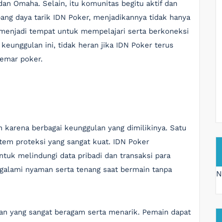
dan Omaha. Selain, itu komunitas begitu aktif dan
ng daya tarik IDN Poker, menjadikannya tidak hanya
a menjadi tempat untuk mempelajari serta berkoneksi
eunggulan ini, tidak heran jika IDN Poker terus
gemar poker.
n karena berbagai keunggulan yang dimilikinya. Satu
tem proteksi yang sangat kuat. IDN Poker
tuk melindungi data pribadi dan transaksi para
galami nyaman serta tenang saat bermain tanpa
N
inan yang sangat beragam serta menarik. Pemain dapat