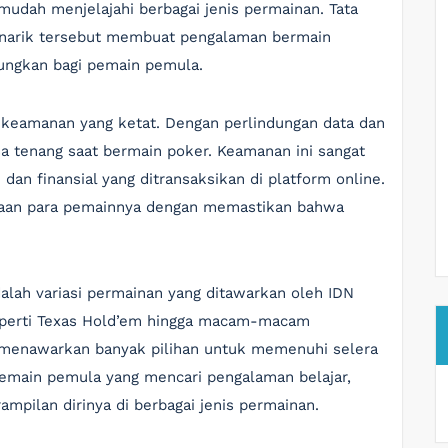
dah menjelajahi berbagai jenis permainan. Tata
narik tersebut membuat pengalaman bermain
ngkan bagi pemain pemula.
m keamanan yang ketat. Dengan perlindungan data dan
sa tenang saat bermain poker. Keamanan ini sangat
 dan finansial yang ditransaksikan di platform online.
yaan para pemainnya dengan memastikan bahwa
dalah variasi permainan yang ditawarkan oleh IDN
seperti Texas Hold’em hingga macam-macam
y menawarkan banyak pilihan untuk memenuhi selera
pemain pemula yang mencari pengalaman belajar,
pilan dirinya di berbagai jenis permainan.