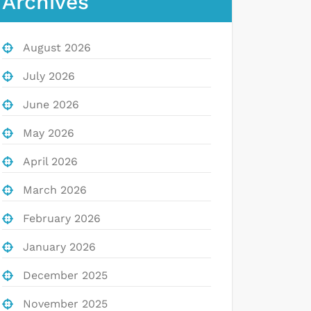
Archives
August 2026
July 2026
June 2026
May 2026
April 2026
March 2026
February 2026
January 2026
December 2025
November 2025