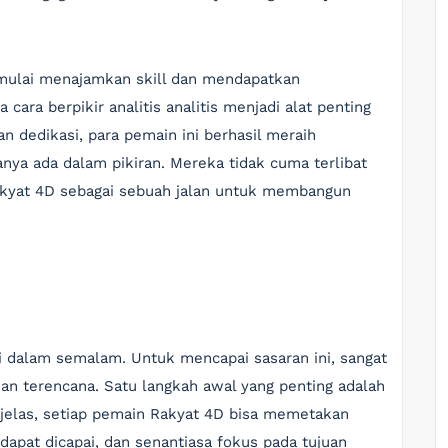
 mulai menajamkan skill dan mendapatkan
ara berpikir analitis analitis menjadi alat penting
 dedikasi, para pemain ini berhasil meraih
ya ada dalam pikiran. Mereka tidak cuma terlibat
akyat 4D sebagai sebuah jalan untuk membangun
di dalam semalam. Untuk mencapai sasaran ini, sangat
dan terencana. Satu langkah awal yang penting adalah
ng jelas, setiap pemain Rakyat 4D bisa memetakan
dapat dicapai, dan senantiasa fokus pada tujuan