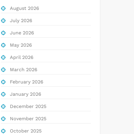
August 2026
July 2026
June 2026
May 2026
April 2026
March 2026
February 2026
January 2026
December 2025
November 2025
October 2025