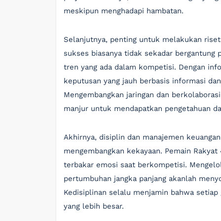
meskipun menghadapi hambatan.
Selanjutnya, penting untuk melakukan riset
sukses biasanya tidak sekadar bergantung 
tren yang ada dalam kompetisi. Dengan inf
keputusan yang jauh berbasis informasi da
Mengembangkan jaringan dan berkolaborasi d
manjur untuk mendapatkan pengetahuan d
Akhirnya, disiplin dan manajemen keuangan
mengembangkan kekayaan. Pemain Rakyat 4
terbakar emosi saat berkompetisi. Mengel
pertumbuhan jangka panjang akanlah menyo
Kedisiplinan selalu menjamin bahwa setiap 
yang lebih besar.