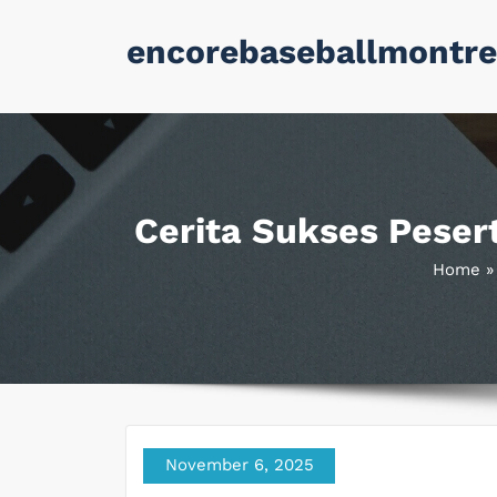
Skip
encorebaseballmontre
to
content
Cerita Sukses Peser
Home
November 6, 2025