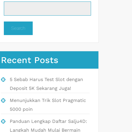
Search
Recent Posts
5 Sebab Harus Test Slot dengan
Deposit 5K Sekarang Juga!
Menunjukkan Trik Slot Pragmatic
5000 poin
Panduan Lengkap Daftar Salju4D:
Langkah Mudah Mulai Bermain