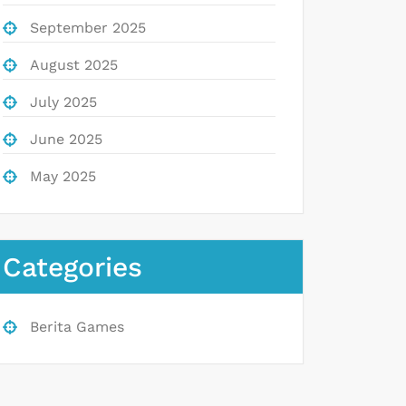
September 2025
August 2025
July 2025
June 2025
May 2025
Categories
Berita Games