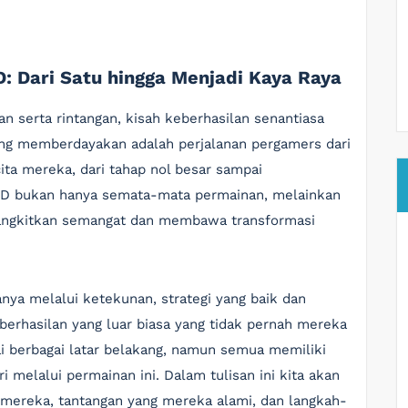
: Dari Satu hingga Menjadi Kaya Raya
 serta rintangan, kisah keberhasilan senantiasa
ang memberdayakan adalah perjalanan pergamers dari
ita mereka, dari tahap nol besar sampai
t 4D bukan hanya semata-mata permainan, melainkan
ngkitkan semangat dan membawa transformasi
ya melalui ketekunan, strategi yang baik dan
keberhasilan yang luar biasa yang tidak pernah mereka
ai berbagai latar belakang, namun semua memiliki
i melalui permainan ini. Dalam tulisan ini kita akan
n mereka, tantangan yang mereka alami, dan langkah-