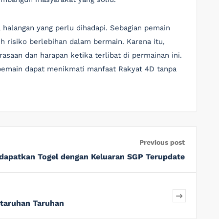
la halangan yang perlu dihadapi. Sebagian pemain
risiko berlebihan dalam bermain. Karena itu,
asaan dan harapan ketika terlibat di permainan ini.
a pemain dapat menikmati manfaat Rakyat 4D tanpa
Previous post
apatkan Togel dengan Keluaran SGP Terupdate
taruhan Taruhan