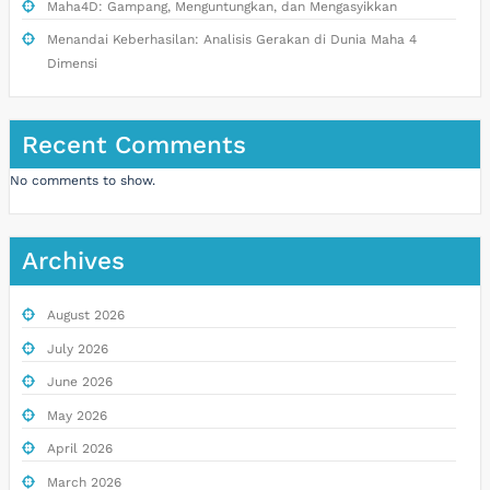
Maha4D: Gampang, Menguntungkan, dan Mengasyikkan
Menandai Keberhasilan: Analisis Gerakan di Dunia Maha 4
Dimensi
Recent Comments
No comments to show.
Archives
August 2026
July 2026
June 2026
May 2026
April 2026
March 2026