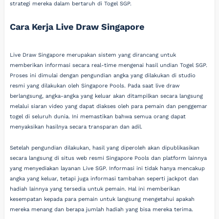
strategi mereka dalam bertaruh di Togel SGP.
Cara Kerja Live Draw Singapore
Live Draw Singapore merupakan sistem yang dirancang untuk
memberikan informasi secara real-time mengenai hasil undian Togel SGP.
Proses ini dimulai dengan pengundian angka yang dilakukan di studio
resmi yang dilakukan oleh Singapore Pools. Pada saat live draw
berlangsung, angka-angka yang keluar akan ditampilkan secara langsung
melalui siaran video yang dapat diakses oleh para pemain dan penggemar
togel di seluruh dunia. Ini memastikan bahwa semua orang dapat
menyaksikan hasilnya secara transparan dan adil.
Setelah pengundian dilakukan, hasil yang diperoleh akan dipublikasikan
secara langsung di situs web resmi Singapore Pools dan platform lainnya
yang menyediakan layanan Live SGP. Informasi ini tidak hanya mencakup
angka yang keluar, tetapi juga informasi tambahan seperti jackpot dan
hadiah lainnya yang tersedia untuk pemain. Hal ini memberikan
kesempatan kepada para pemain untuk langsung mengetahui apakah
mereka menang dan berapa jumlah hadiah yang bisa mereka terima.