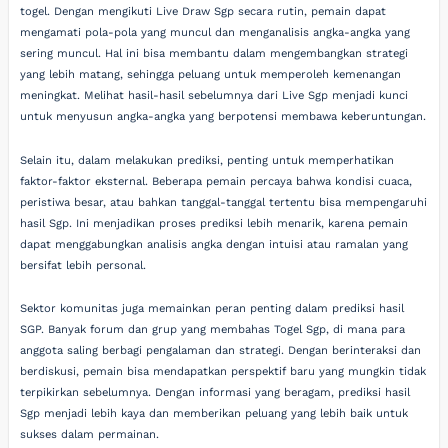
togel. Dengan mengikuti Live Draw Sgp secara rutin, pemain dapat
mengamati pola-pola yang muncul dan menganalisis angka-angka yang
sering muncul. Hal ini bisa membantu dalam mengembangkan strategi
yang lebih matang, sehingga peluang untuk memperoleh kemenangan
meningkat. Melihat hasil-hasil sebelumnya dari Live Sgp menjadi kunci
untuk menyusun angka-angka yang berpotensi membawa keberuntungan.
Selain itu, dalam melakukan prediksi, penting untuk memperhatikan
faktor-faktor eksternal. Beberapa pemain percaya bahwa kondisi cuaca,
peristiwa besar, atau bahkan tanggal-tanggal tertentu bisa mempengaruhi
hasil Sgp. Ini menjadikan proses prediksi lebih menarik, karena pemain
dapat menggabungkan analisis angka dengan intuisi atau ramalan yang
bersifat lebih personal.
Sektor komunitas juga memainkan peran penting dalam prediksi hasil
SGP. Banyak forum dan grup yang membahas Togel Sgp, di mana para
anggota saling berbagi pengalaman dan strategi. Dengan berinteraksi dan
berdiskusi, pemain bisa mendapatkan perspektif baru yang mungkin tidak
terpikirkan sebelumnya. Dengan informasi yang beragam, prediksi hasil
Sgp menjadi lebih kaya dan memberikan peluang yang lebih baik untuk
sukses dalam permainan.