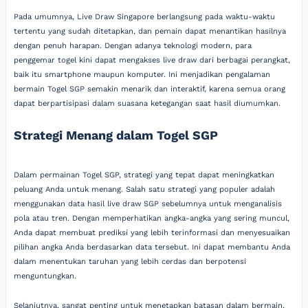
Pada umumnya, Live Draw Singapore berlangsung pada waktu-waktu
tertentu yang sudah ditetapkan, dan pemain dapat menantikan hasilnya
dengan penuh harapan. Dengan adanya teknologi modern, para
penggemar togel kini dapat mengakses live draw dari berbagai perangkat,
baik itu smartphone maupun komputer. Ini menjadikan pengalaman
bermain Togel SGP semakin menarik dan interaktif, karena semua orang
dapat berpartisipasi dalam suasana ketegangan saat hasil diumumkan.
Strategi Menang dalam Togel SGP
Dalam permainan Togel SGP, strategi yang tepat dapat meningkatkan
peluang Anda untuk menang. Salah satu strategi yang populer adalah
menggunakan data hasil live draw SGP sebelumnya untuk menganalisis
pola atau tren. Dengan memperhatikan angka-angka yang sering muncul,
Anda dapat membuat prediksi yang lebih terinformasi dan menyesuaikan
pilihan angka Anda berdasarkan data tersebut. Ini dapat membantu Anda
dalam menentukan taruhan yang lebih cerdas dan berpotensi
menguntungkan.
Selanjutnya, sangat penting untuk menetapkan batasan dalam bermain.