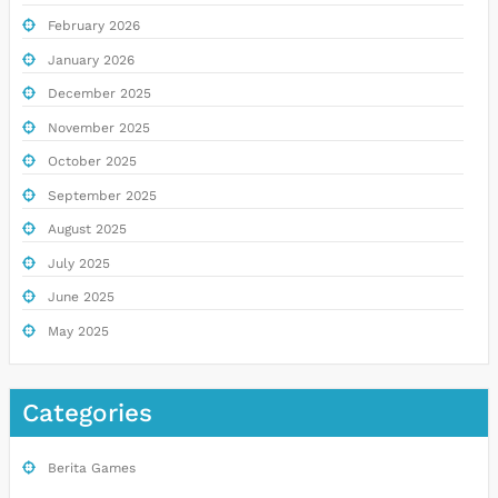
February 2026
January 2026
December 2025
November 2025
October 2025
September 2025
August 2025
July 2025
June 2025
May 2025
Categories
Berita Games