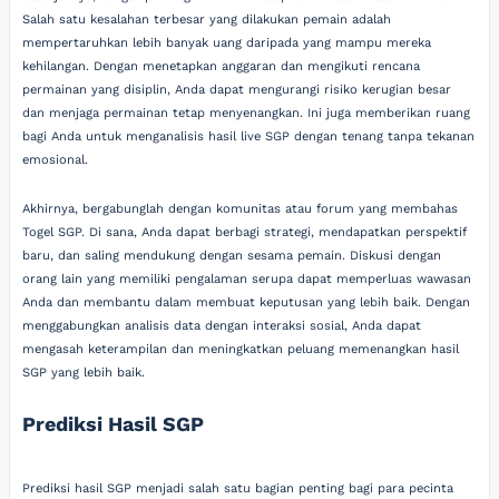
Salah satu kesalahan terbesar yang dilakukan pemain adalah
mempertaruhkan lebih banyak uang daripada yang mampu mereka
kehilangan. Dengan menetapkan anggaran dan mengikuti rencana
permainan yang disiplin, Anda dapat mengurangi risiko kerugian besar
dan menjaga permainan tetap menyenangkan. Ini juga memberikan ruang
bagi Anda untuk menganalisis hasil live SGP dengan tenang tanpa tekanan
emosional.
Akhirnya, bergabunglah dengan komunitas atau forum yang membahas
Togel SGP. Di sana, Anda dapat berbagi strategi, mendapatkan perspektif
baru, dan saling mendukung dengan sesama pemain. Diskusi dengan
orang lain yang memiliki pengalaman serupa dapat memperluas wawasan
Anda dan membantu dalam membuat keputusan yang lebih baik. Dengan
menggabungkan analisis data dengan interaksi sosial, Anda dapat
mengasah keterampilan dan meningkatkan peluang memenangkan hasil
SGP yang lebih baik.
Prediksi Hasil SGP
Prediksi hasil SGP menjadi salah satu bagian penting bagi para pecinta