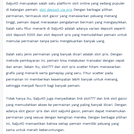
Salju4D merupakan salah satu platform slot online yang sedang populer
di kalangan pemain.
slot deposit via qris
Dengan berbagai pilihan
permainan, termasuk slot gacor yang menawarkan peluang menang
tinggi, pemain dapat merasakan pengalaman bermain yang mengasyikkan.
Salah satu fitur menarik di Salju4D adalah adanya variasi deposit seperti
slot deposit 5000 dan slot deposit qris yang memudahkan pemain untuk
memulai permainan tanpa perlu mengeluarkan banyak uang.
Salah satu jenis permainan yang banyak dicari adalah slot qris. Dengan
metode pembayaran ini, pemain bisa melakukan transaksi dengan cepat
dan aman. Selain itu, slot777 dan slot qris scatter hitam menawarkan
grafis yang menarik serta gameplay yang seru. Fitur scatter pada
permainan ini memberikan kesempatan lebih banyak untuk menang,
sehingga menjadi favorit bagi banyak pemain.
Tidak hanya itu, Salju4D juga menyediakan link slot777 dan link slot gacor
yang memudahkan akses ke permainan yang paling banyak dicari. Dengan
adanya slot gacor qris dan slot salju4d gacor, pemain dapat menemukan
permainan yang sesuai dengan keinginan mereka. Dengan berbagai pilihan
ini, Salju4D memastikan bahwa setiap pemain memiliki peluang yang
sama untuk meraih keberuntungan.