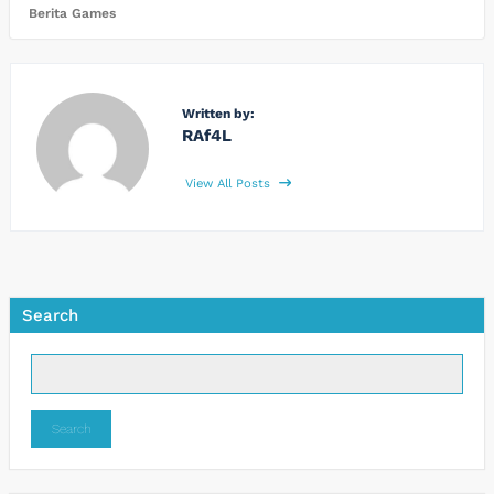
Berita Games
Written by:
RAf4L
View All Posts
Search
Search