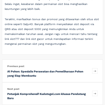
Selalu ingat, kesabaran dalam permainan slot bisa menghasilkan
keuntungan yang lebih baik.
Terakhir, manfaatkan bonus dan promosi yang ditawarkan oleh situs slot
online seperti Salju4D. Banyak platform menyediakan slot deposit via
QRIS atau slot deposit 5000 yang memungkinkan Anda untuk
memaksimalkan taruhan awal. Jangan ragu untuk mencari tahu tentang
link slot777 dan link slot gacor untuk mendapatkan informasi terkini
mengenai permainan slot yang menguntungkan.
Previous post
A1 Pohon: Spesialis Perawatan dan Pemeliharaan Pohon
yang Siap Membantu
Next post
Petunjuk Komprehensif Kudatogel.com khusus Pendatang
Baru