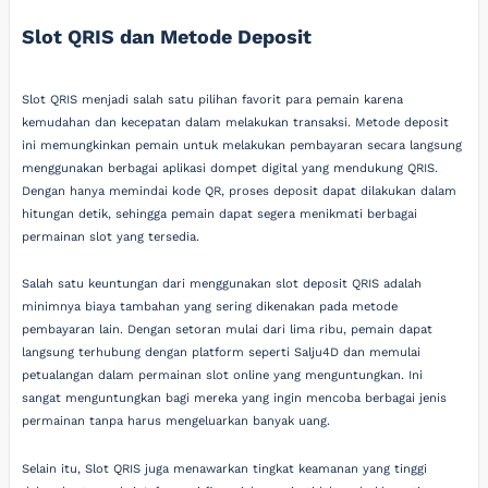
Slot QRIS dan Metode Deposit
Slot QRIS menjadi salah satu pilihan favorit para pemain karena
kemudahan dan kecepatan dalam melakukan transaksi. Metode deposit
ini memungkinkan pemain untuk melakukan pembayaran secara langsung
menggunakan berbagai aplikasi dompet digital yang mendukung QRIS.
Dengan hanya memindai kode QR, proses deposit dapat dilakukan dalam
hitungan detik, sehingga pemain dapat segera menikmati berbagai
permainan slot yang tersedia.
Salah satu keuntungan dari menggunakan slot deposit QRIS adalah
minimnya biaya tambahan yang sering dikenakan pada metode
pembayaran lain. Dengan setoran mulai dari lima ribu, pemain dapat
langsung terhubung dengan platform seperti Salju4D dan memulai
petualangan dalam permainan slot online yang menguntungkan. Ini
sangat menguntungkan bagi mereka yang ingin mencoba berbagai jenis
permainan tanpa harus mengeluarkan banyak uang.
Selain itu, Slot QRIS juga menawarkan tingkat keamanan yang tinggi