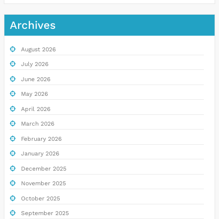
Archives
August 2026
July 2026
June 2026
May 2026
April 2026
March 2026
February 2026
January 2026
December 2025
November 2025
October 2025
September 2025