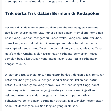
mendapatkan maksimal dalam pengalaman bermain online.
Trik serta Trik dalam Bermain di Kudapoker
Bermain di Kudapoker membutuhkan pemahaman yang baik tentang
taktik dan aturan game. Satu kunci sukses adalah memahami kombinasi
poker yang kuat dan mengetahui kapan waktu yang pas untuk taruhan,
menaikkan, atau melipat. Ambil kesempatan dalam berlatihlah serta
beradaptasi dengan multifaset tipe permainan yang ada, misalnya Texas
Hold’em dan Omaha. Makin akrab kalian terhadap permainan, maka
semakin bagus keputusan yang dapat kalian buat ketika berhadapan
dengan musuh.
Di samping itu, esensial untuk mengatur bankroll dengan bijak. Tentukan
batas taruhan yang sesuai dengan kondisi finansial kalian dan patuhi
batas itu. Hindari game yang mempunyai taruhan sangat tinggi dapat
menolong kalian memperpanjang waktu game serta meningkatkan
peluang untuk belajar dari pengalaman. Jangan lupa perhatikan
bahwasanya poker adalah permainan strategi, jadi luangkan kesempatan
Anda untuk menganalisis tiap langkah yang dilakukan.