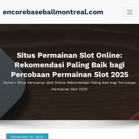
Skip
encorebaseballmontreal.com
to
content
Situs Permainan Slot Online:
Rekomendasi Paling Baik bagi
Percobaan Permainan Slot 2025
Home
»
Situs Permainan Slot Online: Rekomendasi Paling Baik bagi Percobaan
Permainan Slot 2025
November 10, 2025