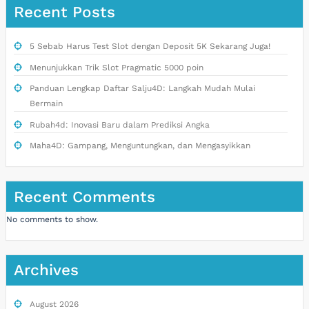
Recent Posts
5 Sebab Harus Test Slot dengan Deposit 5K Sekarang Juga!
Menunjukkan Trik Slot Pragmatic 5000 poin
Panduan Lengkap Daftar Salju4D: Langkah Mudah Mulai
Bermain
Rubah4d: Inovasi Baru dalam Prediksi Angka
Maha4D: Gampang, Menguntungkan, dan Mengasyikkan
Recent Comments
No comments to show.
Archives
August 2026