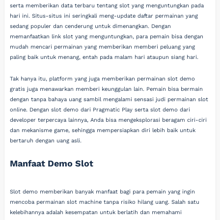
serta memberikan data terbaru tentang slot yang menguntungkan pada
hari ini. Situs-situs ini seringkali meng-update daftar permainan yang
sedang populer dan cenderung untuk dimenangkan. Dengan
memanfaatkan link slot yang menguntungkan, para pemain bisa dengan
mudah mencari permainan yang memberikan memberi peluang yang
paling baik untuk menang, entah pada malam hari ataupun siang hari.
Tak hanya itu, platform yang juga memberikan permainan slot demo
gratis juga menawarkan memberi keunggulan lain. Pemain bisa bermain
dengan tanpa bahaya uang sambil mengalami sensasi judi permainan slot
online. Dengan slot demo dari Pragmatic Play serta slot demo dari
developer terpercaya lainnya, Anda bisa mengeksplorasi beragam ciri-ciri
dan mekanisme game, sehingga mempersiapkan diri lebih baik untuk
bertaruh dengan uang asli.
Manfaat Demo Slot
Slot demo memberikan banyak manfaat bagi para pemain yang ingin
mencoba permainan slot machine tanpa risiko hilang uang. Salah satu
kelebihannya adalah kesempatan untuk berlatih dan memahami