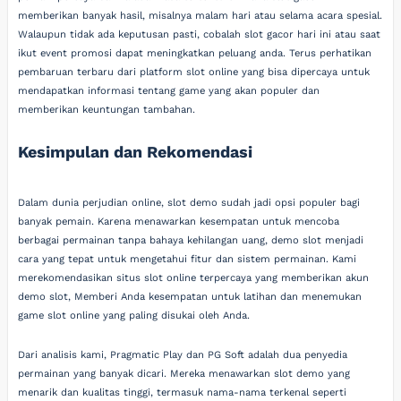
memberikan banyak hasil, misalnya malam hari atau selama acara spesial.
Walaupun tidak ada keputusan pasti, cobalah slot gacor hari ini atau saat
ikut event promosi dapat meningkatkan peluang anda. Terus perhatikan
pembaruan terbaru dari platform slot online yang bisa dipercaya untuk
mendapatkan informasi tentang game yang akan populer dan
memberikan keuntungan tambahan.
Kesimpulan dan Rekomendasi
Dalam dunia perjudian online, slot demo sudah jadi opsi populer bagi
banyak pemain. Karena menawarkan kesempatan untuk mencoba
berbagai permainan tanpa bahaya kehilangan uang, demo slot menjadi
cara yang tepat untuk mengetahui fitur dan sistem permainan. Kami
merekomendasikan situs slot online terpercaya yang memberikan akun
demo slot, Memberi Anda kesempatan untuk latihan dan menemukan
game slot online yang paling disukai oleh Anda.
Dari analisis kami, Pragmatic Play dan PG Soft adalah dua penyedia
permainan yang banyak dicari. Mereka menawarkan slot demo yang
menarik dan kualitas tinggi, termasuk nama-nama terkenal seperti