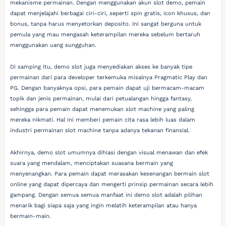
mekanisme permainan. Dengan menggunakan akun slot demo, pemain
dapat menjelajahi berbagai ciri-ciri, seperti spin gratis, icon khusus, dan
bonus, tanpa harus menyetorkan deposito. Ini sangat berguna untuk
pemula yang mau mengasah keterampilan mereka sebelum bertaruh
menggunakan uang sungguhan.
Di samping itu, demo slot juga menyediakan akses ke banyak tipe
permainan dari para developer terkemuka misalnya Pragmatic Play dan
PG. Dengan banyaknya opsi, para pemain dapat uji bermacam-macam
topik dan jenis permainan, mulai dari petualangan hingga fantasy,
sehingga para pemain dapat menemukan slot machine yang paling
mereka nikmati. Hal ini memberi pemain cita rasa lebih luas dalam
industri permainan slot machine tanpa adanya tekanan finansial.
Akhirnya, demo slot umumnya dihiasi dengan visual menawan dan efek
suara yang mendalam, menciptakan suasana bermain yang
menyenangkan. Para pemain dapat merasakan kesenangan bermain slot
online yang dapat dipercaya dan mengerti prinsip permainan secara lebih
gampang. Dengan semua semua manfaat ini demo slot adalah pilihan
menarik bagi siapa saja yang ingin melatih keterampilan atau hanya
bermain-main.