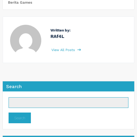
Berita Games
Written by:
RAf4L
View All Posts
Search
Search