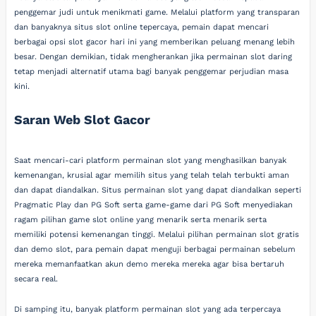
penggemar judi untuk menikmati game. Melalui platform yang transparan
dan banyaknya situs slot online tepercaya, pemain dapat mencari
berbagai opsi slot gacor hari ini yang memberikan peluang menang lebih
besar. Dengan demikian, tidak mengherankan jika permainan slot daring
tetap menjadi alternatif utama bagi banyak penggemar perjudian masa
kini.
Saran Web Slot Gacor
Saat mencari-cari platform permainan slot yang menghasilkan banyak
kemenangan, krusial agar memilih situs yang telah telah terbukti aman
dan dapat diandalkan. Situs permainan slot yang dapat diandalkan seperti
Pragmatic Play dan PG Soft serta game-game dari PG Soft menyediakan
ragam pilihan game slot online yang menarik serta menarik serta
memiliki potensi kemenangan tinggi. Melalui pilihan permainan slot gratis
dan demo slot, para pemain dapat menguji berbagai permainan sebelum
mereka memanfaatkan akun demo mereka mereka agar bisa bertaruh
secara real.
Di samping itu, banyak platform permainan slot yang ada terpercaya