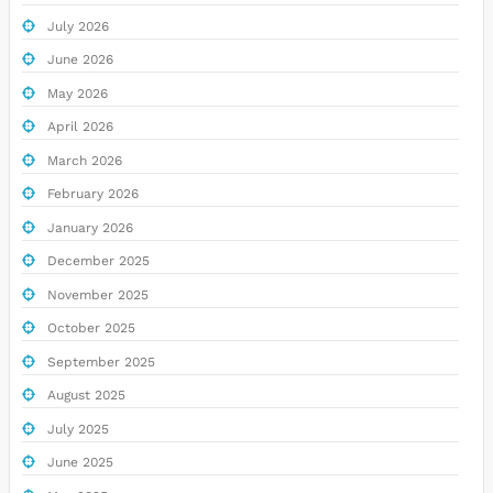
July 2026
June 2026
May 2026
April 2026
March 2026
February 2026
January 2026
December 2025
November 2025
October 2025
September 2025
August 2025
July 2025
June 2025