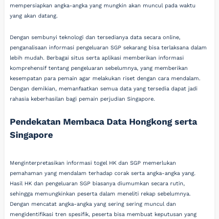
mempersiapkan angka-angka yang mungkin akan muncul pada waktu
yang akan datang.
Dengan sembunyi teknologi dan tersedianya data secara online,
penganalisaan informasi pengeluaran SGP sekarang bisa terlaksana dalam
lebih mudah. Berbagai situs serta aplikasi memberikan informasi
komprehensif tentang pengeluaran sebelumnya, yang memberikan
kesempatan para pemain agar melakukan riset dengan cara mendalam.
Dengan demikian, memanfaatkan semua data yang tersedia dapat jadi
rahasia keberhasilan bagi pemain perjudian Singapore.
Pendekatan Membaca Data Hongkong serta
Singapore
Menginterpretasikan informasi togel HK dan SGP memerlukan
pemahaman yang mendalam terhadap corak serta angka-angka yang.
Hasil HK dan pengeluaran SGP biasanya diumumkan secara rutin,
sehingga memungkinkan peserta dalam meneliti rekap sebelumnya.
Dengan mencatat angka-angka yang sering sering muncul dan
mengidentifikasi tren spesifik, peserta bisa membuat keputusan yang