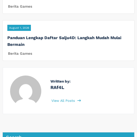
Berita Games
August 1, 2026
Panduan Lengkap Daftar Salju4D: Langkah Mudah Mulai
Bermain
Berita Games
Written by:
RAf4L
View All Posts