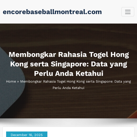
Skip
encorebaseballmontreal.com
to
content
Membongkar Rahasia Togel Hong
Kong serta Singapore: Data yang
Perlu Anda Ketahui
Home
»
Membongkar Rahasia Togel Hong Kong serta Singapore: Data yang
Perlu Anda Ketahui
December 16, 2025