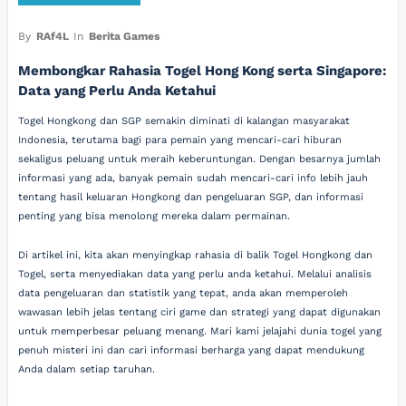
By
RAf4L
In
Berita Games
Membongkar Rahasia Togel Hong Kong serta Singapore:
Data yang Perlu Anda Ketahui
Togel Hongkong dan SGP semakin diminati di kalangan masyarakat
Indonesia, terutama bagi para pemain yang mencari-cari hiburan
sekaligus peluang untuk meraih keberuntungan. Dengan besarnya jumlah
informasi yang ada, banyak pemain sudah mencari-cari info lebih jauh
tentang hasil keluaran Hongkong dan pengeluaran SGP, dan informasi
penting yang bisa menolong mereka dalam permainan.
Di artikel ini, kita akan menyingkap rahasia di balik Togel Hongkong dan
Togel, serta menyediakan data yang perlu anda ketahui. Melalui analisis
data pengeluaran dan statistik yang tepat, anda akan memperoleh
wawasan lebih jelas tentang ciri game dan strategi yang dapat digunakan
untuk memperbesar peluang menang. Mari kami jelajahi dunia togel yang
penuh misteri ini dan cari informasi berharga yang dapat mendukung
Anda dalam setiap taruhan.