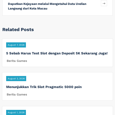
Dapatkan Kejayaan melalui Mengetahui Data Undian
Langsung dari Kota Macau
Related Posts
August 7, 2026
5 Sebab Harus Test Slot dengan Deposit 5K Sekarang Juga!
Berita Games
August 3, 2026
Menunjukkan Trik Slot Pragmatic 5000 poin
Berita Games
August 1, 2026