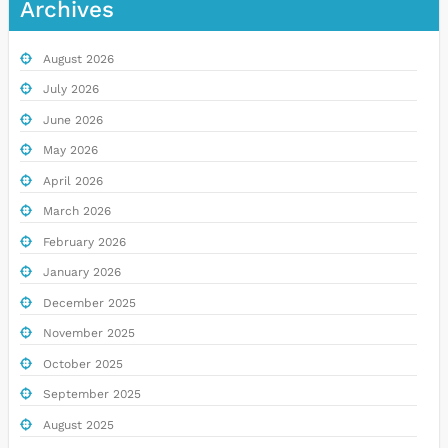
Archives
August 2026
July 2026
June 2026
May 2026
April 2026
March 2026
February 2026
January 2026
December 2025
November 2025
October 2025
September 2025
August 2025