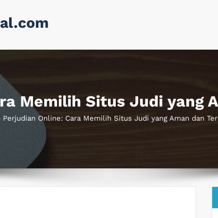
al.com
ara Memilih Situs Judi yang
»
Perjudian Online: Cara Memilih Situs Judi yang Aman dan Te