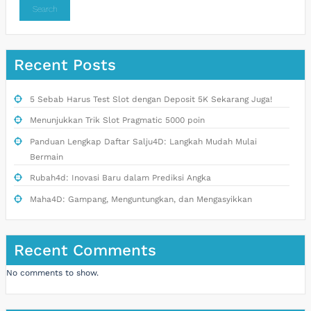
Search
Recent Posts
5 Sebab Harus Test Slot dengan Deposit 5K Sekarang Juga!
Menunjukkan Trik Slot Pragmatic 5000 poin
Panduan Lengkap Daftar Salju4D: Langkah Mudah Mulai
Bermain
Rubah4d: Inovasi Baru dalam Prediksi Angka
Maha4D: Gampang, Menguntungkan, dan Mengasyikkan
Recent Comments
No comments to show.