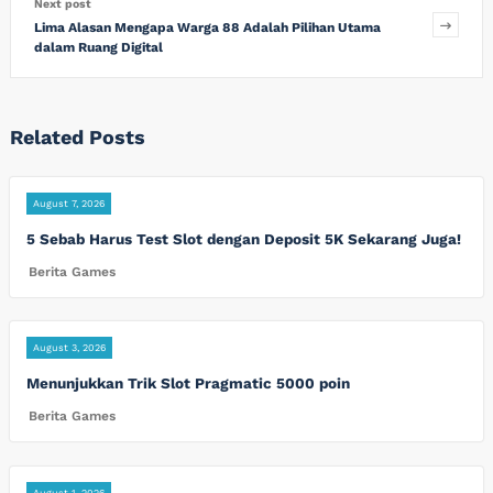
Next post
Lima Alasan Mengapa Warga 88 Adalah Pilihan Utama
dalam Ruang Digital
Related Posts
August 7, 2026
5 Sebab Harus Test Slot dengan Deposit 5K Sekarang Juga!
Berita Games
August 3, 2026
Menunjukkan Trik Slot Pragmatic 5000 poin
Berita Games
August 1, 2026