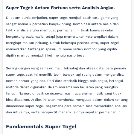
Super Togel: Antara Fortuna serta Analisis Angka.
Di dalam dunia perjudian, super togel menjadi salah satu game yang
sangat menarik perhatian banyak orang. Kombinasi antara nasib dan
taktik analisis angka membuat permainan ini tidak hanya sekadar
bergantung pada nasib, tetapi juga memerlukan keterampilan dalam
mengioptimalkan peluang. Untuk beberapa pecinta lotto, super togel
menawarkan tantangan spesial, di mana setiap nombor yang dipilih
dipilih mampu menjadi tiket menuju nasib besar.
Seiring dengan yang semakin maju teknolog dan akses data, para pemain
super togel saat ini memiliki lebih banyak lagi ruang dalam menganalisa
nomor-nomor yang ada. Dari data statistik hingga pola angka, berbagai
metode dapat digunakan dalam meramalkan keluaran yang mungkin
terjadi. Namun, di balik semuanya, masih ada elemen nasib yang tidak
bisa diabaikan. Artikel ini akan membahas mengulas dalam-dalam tentang
dinamisme super togel, bagaimana para pemain bisa memadukan analisis
dan intuisinya, serta perspektif menarik lainnya seputar permainan ini.
Fundamentals Super Togel