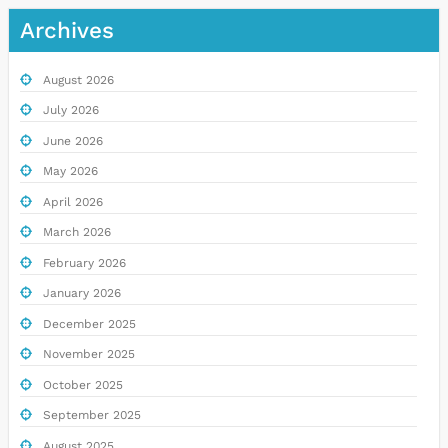
Archives
August 2026
July 2026
June 2026
May 2026
April 2026
March 2026
February 2026
January 2026
December 2025
November 2025
October 2025
September 2025
August 2025