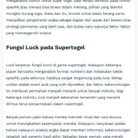
menganalisis nomor untuk super togel. Saat terlalu terfokus pada nomor
spesifik atau merasa bisa stress dalam menang, pilihan yang diambil
mungkin kurang logis. Maka dari itu, krusial untuk selalu tenang serta
menjadikan pengamatan angka sebagai bagian dari aspek dari keseluruhan
strategi permainan yang lebih luas, dan bukan satu-satunya faktor faktor
yang memengaruhi output.
Fungsi Luck pada Supertogel
Luck berperan fungsi kunci di game supertogel. Walaupun beberapa
player berusaha menganalisis format numbers dan melakukan taktik
spesifik, pada akhirnya, hasilnya sangat tergantung pada luck. Setiap
undian adalah event acak yang sulit diprediksi, dan faktor keberuntungan
ini membuat permainan menjadi menarik untuk banyak individu. Bagi
beberapa individu, luck menjadi keberanian tersendiri yang menarik
dirinya terus berpartisipasi dalam supertogel.
Banyak pemain yakin bahwa mereka memiliki ritual dan cara khusus
untuk meningkatkan kesempatan mereka. Walaupun, kenyataan adalah
bahwa walaupun analisis angka dapat memberi informasi, keberuntungan
tetaplah jadi penentu hasil akhir. Sebagian besar pemain yang meraih