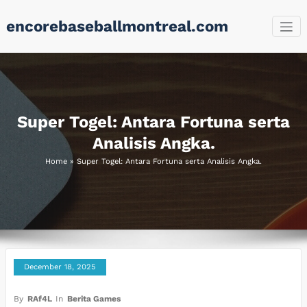
Skip
encorebaseballmontreal.com
to
content
Super Togel: Antara Fortuna serta
Analisis Angka.
Home
»
Super Togel: Antara Fortuna serta Analisis Angka.
December 18, 2025
By
RAf4L
In
Berita Games