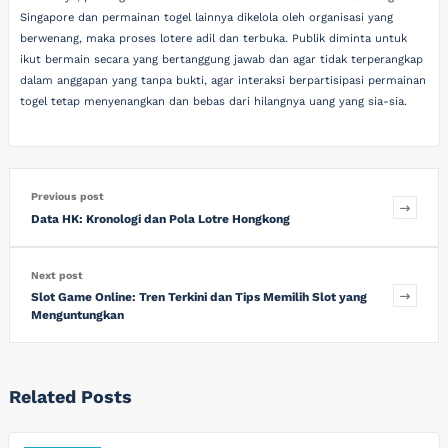
Singapore dan permainan togel lainnya dikelola oleh organisasi yang
berwenang, maka proses lotere adil dan terbuka. Publik diminta untuk
ikut bermain secara yang bertanggung jawab dan agar tidak terperangkap
dalam anggapan yang tanpa bukti, agar interaksi berpartisipasi permainan
togel tetap menyenangkan dan bebas dari hilangnya uang yang sia-sia.
Previous post
Data HK: Kronologi dan Pola Lotre Hongkong
Next post
Slot Game Online: Tren Terkini dan Tips Memilih Slot yang
Menguntungkan
Related Posts