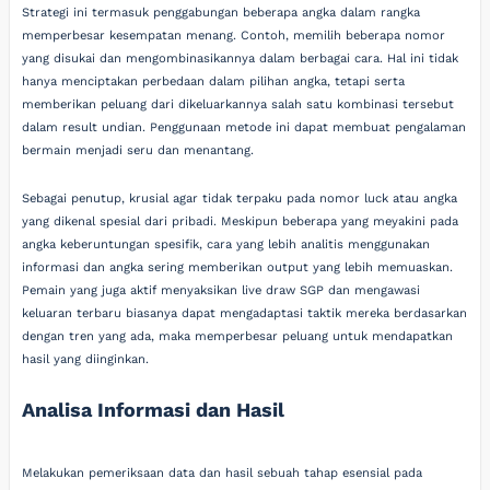
Strategi ini termasuk penggabungan beberapa angka dalam rangka
memperbesar kesempatan menang. Contoh, memilih beberapa nomor
yang disukai dan mengombinasikannya dalam berbagai cara. Hal ini tidak
hanya menciptakan perbedaan dalam pilihan angka, tetapi serta
memberikan peluang dari dikeluarkannya salah satu kombinasi tersebut
dalam result undian. Penggunaan metode ini dapat membuat pengalaman
bermain menjadi seru dan menantang.
Sebagai penutup, krusial agar tidak terpaku pada nomor luck atau angka
yang dikenal spesial dari pribadi. Meskipun beberapa yang meyakini pada
angka keberuntungan spesifik, cara yang lebih analitis menggunakan
informasi dan angka sering memberikan output yang lebih memuaskan.
Pemain yang juga aktif menyaksikan live draw SGP dan mengawasi
keluaran terbaru biasanya dapat mengadaptasi taktik mereka berdasarkan
dengan tren yang ada, maka memperbesar peluang untuk mendapatkan
hasil yang diinginkan.
Analisa Informasi dan Hasil
Melakukan pemeriksaan data dan hasil sebuah tahap esensial pada